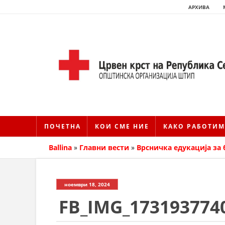
АРХИВА
ПОЧЕТНА
КОИ СМЕ НИЕ
КАКО РАБОТИМ
Ballina
»
Главни вести
»
Врсничка едукација за
ноември 18, 2024
FB_IMG_173193774