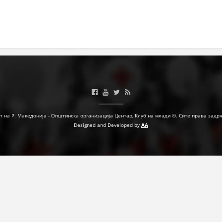
МЕЃУНАРОДНА СОРАБОТКА
ДОГОВОРИ
ЗНАЧЕЊЕ НА СЛУЖБАТА ЗА БАРАЊЕ
ФОРМУЛАРИ ЗА БАРАЊА
ЗДРАВСТВЕНО ПРЕВЕНТИВНА ДЕЈНОСТ
ПРВА ПОМОШ
т на Р. Македонија - Општинска организација Центар, Клуб на млади ©. Сите права задр
Designed and Developed by
AA
КРВОДАРИТЕЛСТВО
ИНФОРМАЦИИ ЗА БОЛЕСТИ
МЕНАЏМЕНТ НА ВОЛОНТЕРИ
ЗА НАС