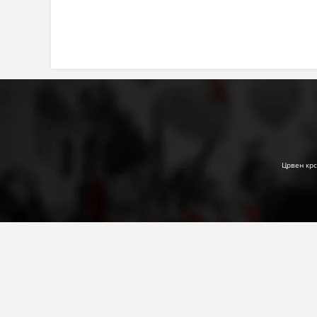
Црвен крс