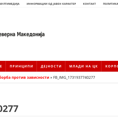
МУЛТИМЕДИЈА
ИНФОРМАЦИИ ОД ЈАВЕН КАРАКТЕР
КОНТАКТ
ПОЛИТИКА
Е
ПРИНЦИПИ
ДЕЈНОСТИ
МЛАДИ НА ЦК
КОРП
 борба против зависности
»
FB_IMG_1731937740277
ИСТОРИЈАТ НА ЦКРМ
0277
ИСТОРИЈАТ НА ДВИЖЕЊЕТО