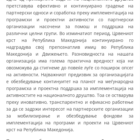
СТРУКТУРА НА ОРГАНИЗАЦИЈАТА
претставува ефективно и континуирано градење на
партнерски односи и соработка преку имплементација на
КОНТАКТ ИНФОРМАЦИИ
програмски и проектни активности со партнерски
организации насочени за помош и поддршка на
ЧЛЕНСТВО ВО ПРОФЕСИОНАЛНИ ТЕЛА
различни целни групи. Во изминатиот период, Црвениот
крст на Република Македонија континуирано го
надградува свој препознатлив имиџ во Република
ЗАКОН ЗА ЦКРМ
Македонија и Движењето. Разновидноста на нашата
организација има голема практична вредност која ни
СТАТУТ НА ЦКРМ
овозможува да стигнеме до повеќе луѓе со поширок опсег
на активности. Најважниот предизвик за организацијата
е обезбедување континуитет на планот на меѓународна
програмска и проектна поддршка за имплементација на
активностите на националното друштво. Тоа се остварува
преку иновативно, транспарентно и ефикасно работење
ОРГАНИЗАЦИЈА И РАЗВОЈ
за да се задржи интересот на партнерските организации
РАКОВОДЕН ОДБОР
за мобилизирање и обезбедување фондови за
имплементација на програми и проекти на Црвениот
СОБРАНИЕ
крст на Република Македонија.
СТРУКТУРА И ОРГАНИЗАЦИОНА ПОСТАВЕНОСТ