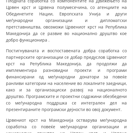
Плодната соработка со компонентите на Движењето на
Црвен крст и Црвена полумесечина, со агенциите на
ДИСЕМИНАЦИЈА
Обединетите Нации, Европската Унија и други
меѓународни организации и дипломатски
MЕЃУНАРОДНО ХУМАНИТАРНО ПРАВО
претставништва, овозможи Црвениот крст на Република
ПРОМОЦИЈА НА ХУМАНИ ВРЕДНОСТИ
Македонија да се развие во национално друштво кое
добро функционира .
УПОТРЕБА И ЗАШТИТА НА АМБЛЕМОТ
Постигнуваната и воспоставената добра соработка со
СОЦИЈАЛНО ХУМАНИТАРНА ДЕЈНОСТ
партнерските организации се добар предуслов Црвениот
крст на Република Македонија, да продолжи да
КАКО ДА ДОНИРАТЕ
имплементира разновидни проекти и програми
ПОДГОТВЕНОСТ И ДЕЈСТВО ПРИ КАТАСТРОФИ
финансирани од меѓународни донатори за повеќе
ранливи категории на население во локалните заедници,
ТИМОВИ НА ООЦК
како и за организациски развој на националното
друштво. Програмските и проектни содржини обезбедени
СПАСИТЕЛНА СТАНИЦА ВОДНО
со меѓународна поддршка се интегрален дел на
ПРОЕКТИ – ПОДГОТВЕНОСТ И ДЕЈСТВУВАЊЕ ПРИ КАТАСТРОФИ
презентираните програмски дејности во овој документ.
Црвениот крст на Македонија остварува меѓународна
ОДНОСИ СО ЈАВНОСТ
соработка со повеќе меѓународни организации и
ИСТРАЖУВАЊЕ НА ЈАВНО МИСЛЕЊЕ