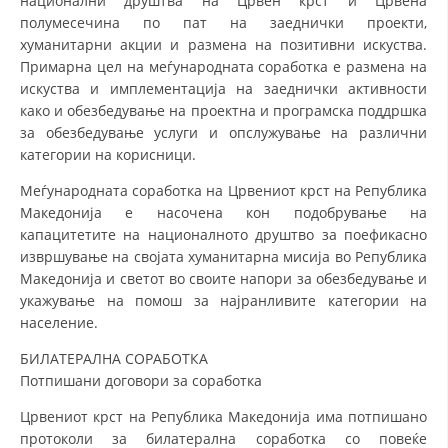
национални друштва на Црвен крст и Црвена
полумесечина по пат на заеднички проекти,
МЕЃУНАРОДНА СОРАБОТКА
хуманитарни акции и размена на позитивни искуства.
Примарна цел на меѓународната соработка е размена на
ДОГОВОРИ
искуства и имплементација на заеднички активности
како и обезбедување на проектна и програмска поддршка
ЗНАЧЕЊЕ НА СЛУЖБАТА ЗА БАРАЊЕ
за обезбедување услуги и опслужување на различни
ФОРМУЛАРИ ЗА БАРАЊА
категории на корисници.
ЗДРАВСТВЕНО ПРЕВЕНТИВНА ДЕЈНОСТ
Меѓународната соработка на Црвениот крст на Република
Македонија е насочена кон подобрување на
ПРВА ПОМОШ
капацитетите на националното друштво за поефикасно
извршување на својата хуманитарна мисија во Република
КРВОДАРИТЕЛСТВО
Македонија и светот во своите напори за обезбедување и
ИНФОРМАЦИИ ЗА БОЛЕСТИ
укажување на помош за најранливите категории на
население.
МЕНАЏМЕНТ НА ВОЛОНТЕРИ
БИЛАТЕРАЛНА СОРАБОТКА
Потпишани договори за соработка
Црвениот крст на Република Македонија има потпишано
ЗА НАС
протоколи за билатерална соработка со повеќе