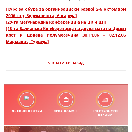
[Курс за обука за организациски развој 2-6 октомври
2006 год, Будимпешта, Унгарија]
[29-та Меѓународна Конференција на ЦК и ЦП]
[15-та Балканска Конференција на друштвата на Црвен
крст и Црвена полумесечина 30.11.06 – 02.12.06
Мармарис, Турција]
< врати се назад
ДНЕВНИ ЦЕНТРИ
ПРВА ПОМОШ
ЕЛЕКТРОНСКИ
ВЕСНИК