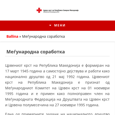
МЕНИ
Ballina
»
Меѓународна соработка
Меѓународна соработка
Црвениот крст на Република Македонија е формиран на
17 март 1945 година а самостојно дејствува и работи како
национално друштво од 21 мај 1992 година. Црвениот
крст на Република Македонија е признат од
Меѓународниот Комитет на Црвен крст на 01 ноември
1995 година и е примен како полноправен член на
ИСТОРИЈАТ НА ЦКРМ
Меѓународната Федерација на Друштвата на Црвен крст
и Црвена полумесечина на 27 ноември 1995 година.
ИСТОРИЈАТ НА ДВИЖЕЊЕТО
Една од примарните задачи на националното друштво