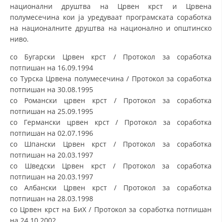
ДЕЈСТВУВАЊЕ
национални друштва на Црвен крст и Црвена
полумесечина кои ја уредуваат програмската соработка
на националните друштва на национално и општинско
ниво.
со Бугарски Црвен крст / Протокол за соработка
ПРИРАЧНИЦИ
потпишан на 16.09.1994
со Турска Црвена полумесечина / Протокол за соработка
СТРАТЕГИИ
потпишан на 30.08.1995
со Романски црвен крст / Протокол за соработка
ЕДУКАТИВНО ИНФОРМАТИВНИ МАТЕРИЈАЛИ
потпишан на 25.09.1995
со Германски црвен крст / Протокол за соработка
БРОШУРИ
потпишан на 02.07.1996
ПОСТЕРИ
со Шпански Црвен крст / Протокол за соработка
потпишан на 20.03.1997
ПРЕЗЕНТАЦИИ
со Шведски Црвен крст / Протокол за соработка
потпишан на 20.03.1997
со Албански Црвен крст / Протокол за соработка
потпишан на 28.03.1998
со Црвен крст на БиХ / Протокол за соработка потпишан
на 24.10.2002