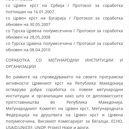
со Црвен крст на Србија / Протокол за соработка
потпишан на 16.01.2007
со Црвен крст на Бугарија / Протокол за соработка
обновен на 30.05.2007
со Турска Црвена полумесечина / Протокол за соработка
обновен на 28.05.2008
со Турска Црвена полумесечина / Протокол за соработка
обновен на 08.04.2010
СОРАБОТКА СО МЕЃУНАРОДНИ ИНСТИТУЦИИ И
ОРГАНИЗАЦИИ
Во рамките на спроведувањето на своите програмски
активности Црвениот крст на Република Македонија
остварува добра соработка со повеќе меѓународни
институции и организации како што се дипломатските
претставништва во Република Македонија,
Меѓународниот Комитет на Црвен крст, Меѓународната
Федерација на друштвата на Црвен крст и Црвена
полумесечина, Високиот Комесаријат за бегалци, ECHO,
USAID,UNICEF, UNDP, Project Hope и други.