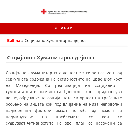
МЕНИ
Ballina
»
Социјално Хуманитарна дејност
Социјално Хуманитарна дејност
Социјално – хуманитарната дејност е значаен сегмент од
севкупната содржина на активностите на Црвениот крст
на Македонија. Со реализација на социјално –
хуманитарните активности Црвениот крст придонесува
во подобрување на социјалната сигурност на граѓаните
особено на лицата кои под влијание на низа неповолни
ИСТОРИЈАТ НА ЦКРМ
надворешни фактори имаат потреба од помош за
надминување на проблемите со кои се
ИСТОРИЈАТ НА ДВИЖЕЊЕТО
судруваат.Активностите на овој план се насочени за