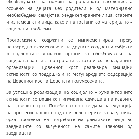
обезбедување на помош на ранливото население, а
СТРУКТУРА НА ОРГАНИЗАЦИЈАТА
особено на децата без родители и од материјално
КОНТАКТ ИНФОРМАЦИИ
необезбедени семејства, хендикепираните лица, старите
и изнемоштени лица, како и на граѓани со материјално –
ЧЛЕНСТВО ВО ПРОФЕСИОНАЛНИ ТЕЛА
социјални проблеми.
Програмските содржини се имплементираат преку
непосредно вклучување и на другите соодветни субјекти
ЗАКОН ЗА ЦКРМ
и надлежните државни органи за обезбедување на
социјална заштита на граѓаните, како и со невладините
СТАТУТ НА ЦКРМ
организации. Црвениот крст реализира значајни
активности со поддршка и на Меѓународната федерација
на Црвениот крст и Црвената полумесечина.
За успешна реализација на социјално – хуманитарните
активности се врши континуирана едукација на кадрите
ОРГАНИЗАЦИЈА И РАЗВОЈ
на Црвениот крст. Посебен акцент се дава на едукација
на професионалниот кадар и волонтерите за заедничка
РАКОВОДЕН ОДБОР
брза проценка на потребите на ранливите лица во
СОБРАНИЕ
заедниците со вклученост на самите членови од
заедницата.
СТРУКТУРА И ОРГАНИЗАЦИОНА ПОСТАВЕНОСТ