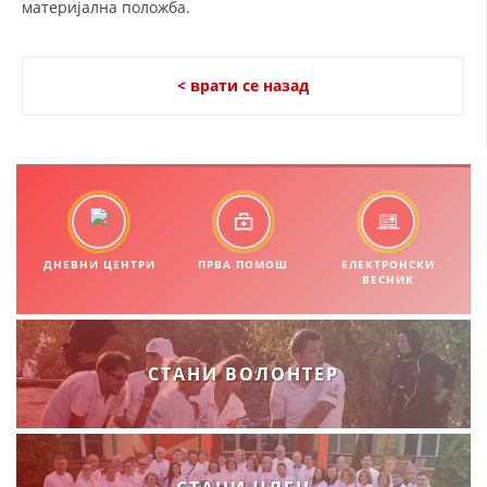
материјална положба.
МЕЃУНАРОДНА СОРАБОТКА
ДОГОВОРИ
< врати се назад
ЗНАЧЕЊЕ НА СЛУЖБАТА ЗА БАРАЊЕ
ФОРМУЛАРИ ЗА БАРАЊА
ЗДРАВСТВЕНО ПРЕВЕНТИВНА ДЕЈНОСТ
ПРВА ПОМОШ
ДНЕВНИ ЦЕНТРИ
ПРВА ПОМОШ
ЕЛЕКТРОНСКИ
ВЕСНИК
КРВОДАРИТЕЛСТВО
ИНФОРМАЦИИ ЗА БОЛЕСТИ
МЕНАЏМЕНТ НА ВОЛОНТЕРИ
СТАНИ ВОЛОНТЕР
ЗА НАС