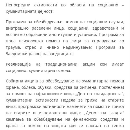
Непосредни активности во областа на социјално –
ДИСЕМИНАЦИЈА
хуманитарната дејност:
MЕЃУНАРОДНО ХУМАНИТАРНО ПРАВО
Програми за обезбедување помош на социјални случаи,
внатрешно раселени лица, социјални, здравствени и
ПРОМОЦИЈА НА ХУМАНИ ВРЕДНОСТИ
воспитно образовни институции и установи; Програма за
прва психолошка помош на лица за справување со
УПОТРЕБА И ЗАШТИТА НА АМБЛЕМОТ
траума, стрес и нивно надминување; Програма за
СОЦИЈАЛНО ХУМАНИТАРНА ДЕЈНОСТ
Заеднички развој на заедниците;
КАКО ДА ДОНИРАТЕ
Реализација на традиционални акции кои имаат
социјално -хуманитарна основа:
ПОДГОТВЕНОСТ И ДЕЈСТВО ПРИ КАТАСТРОФИ
Собирна акција за обезбедување на хуманитарна помош
ТИМОВИ НА ООЦК
(храна, облека, обувки, средства за хигиена, постелнина)
за помош на најранливите лица „Ден на солидарноста“,
СПАСИТЕЛНА СТАНИЦА ВОДНО
хуманитарни активности Недела за грижа на старите
лица, програмски активности наменети за помош и грижа
ПРОЕКТИ – ПОДГОТВЕНОСТ И ДЕЈСТВУВАЊЕ ПРИ КАТАСТРОФИ
на старите и изнемоштени лица; „Денот на гладта“
ОДНОСИ СО ЈАВНОСТ
кампања за обезбедување на финансиски средства и
храна за помош на лицата кои се наоѓаат во тешка
ИСТРАЖУВАЊЕ НА ЈАВНО МИСЛЕЊЕ