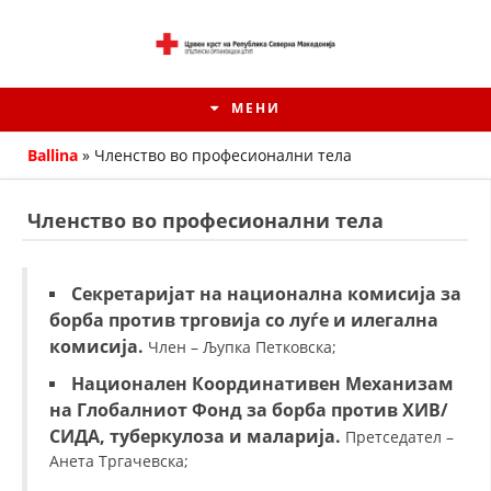
МЕНИ
Ballina
»
Членство во професионални тела
Членство во професионални тела
Секретаријат на национална комисија за
борба против трговија со луѓе и илегална
комисија.
Член – Љупка Петковска;
Национален Координативен Механизам
на Глобалниот Фонд за борба против ХИВ/
ИСТОРИЈАТ НА ЦКРМ
СИДА, туберкулоза и маларија.
Претседател –
ИСТОРИЈАТ НА ДВИЖЕЊЕТО
Анета Тргачевска;