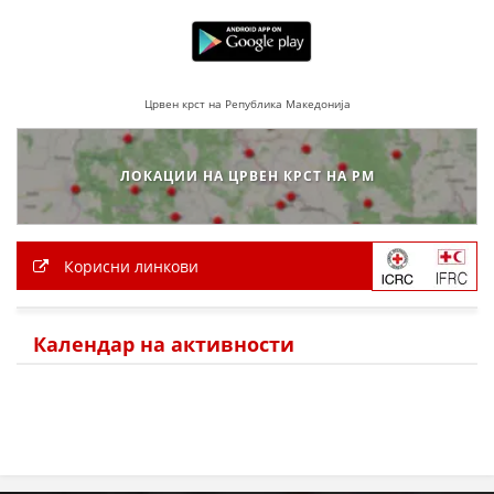
МЕЃУНАРОДНА СОРАБОТКА
ДОГОВОРИ
Црвен крст на Република Македонија
ЗНАЧЕЊЕ НА СЛУЖБАТА ЗА БАРАЊЕ
ФОРМУЛАРИ ЗА БАРАЊА
ЛОКАЦИИ НА ЦРВЕН КРСТ НА РМ
ЗДРАВСТВЕНО ПРЕВЕНТИВНА ДЕЈНОСТ
ПРВА ПОМОШ
Корисни линкови
КРВОДАРИТЕЛСТВО
ИНФОРМАЦИИ ЗА БОЛЕСТИ
Календар на активности
МЕНАЏМЕНТ НА ВОЛОНТЕРИ
ЗА НАС