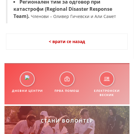
Регионален тим за одговор при
СТРУКТУРА НА ОРГАНИЗАЦИЈАТА
катастрофи (Regional Disaster Response
КОНТАКТ ИНФОРМАЦИИ
Team).
Членови – Оливер Гичевски и Али Самет
ЧЛЕНСТВО ВО ПРОФЕСИОНАЛНИ ТЕЛА
< врати се назад
ЗАКОН ЗА ЦКРМ
СТАТУТ НА ЦКРМ
ДНЕВНИ ЦЕНТРИ
ПРВА ПОМОШ
ЕЛЕКТРОНСКИ
ВЕСНИК
ОРГАНИЗАЦИЈА И РАЗВОЈ
РАКОВОДЕН ОДБОР
СТАНИ ВОЛОНТЕР
СОБРАНИЕ
СТРУКТУРА И ОРГАНИЗАЦИОНА ПОСТАВЕНОСТ