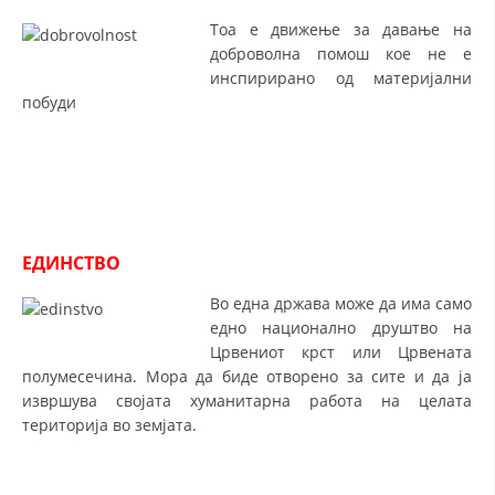
Тоа е движење за давање на
МЕЃУНАРОДНА СОРАБОТКА
доброволна помош кое не е
инспирирано од материјални
ДОГОВОРИ
побуди
ЗНАЧЕЊЕ НА СЛУЖБАТА ЗА БАРАЊЕ
ФОРМУЛАРИ ЗА БАРАЊА
ЗДРАВСТВЕНО ПРЕВЕНТИВНА ДЕЈНОСТ
ПРВА ПОМОШ
ЕДИНСТВО
КРВОДАРИТЕЛСТВО
Во една држава може да има само
едно национално друштво на
ИНФОРМАЦИИ ЗА БОЛЕСТИ
Црвениот крст или Црвената
МЕНАЏМЕНТ НА ВОЛОНТЕРИ
полумесечина. Мора да биде отворено за сите и да ја
извршува својата хуманитарна работа на целата
територија во земјата.
ЗА НАС