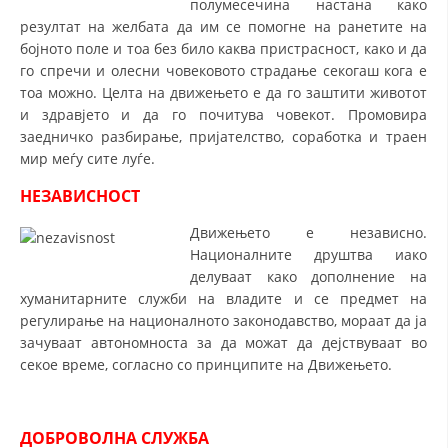
полумесечина настана како
резултат на желбата да им се помогне на ранетите на
ДИСЕМИНАЦИЈА
бојното поле и тоа без било каква пристрасност, како и да
MЕЃУНАРОДНО ХУМАНИТАРНО ПРАВО
го спречи и олесни човековото страдање секогаш кога е
тоа можно. Целта на движењето е да го заштити животот
ПРОМОЦИЈА НА ХУМАНИ ВРЕДНОСТИ
и здравјето и да го почитува човекот. Промовира
заедничко разбирање, пријателство, соработка и траен
УПОТРЕБА И ЗАШТИТА НА АМБЛЕМОТ
мир меѓу сите луѓе.
СОЦИЈАЛНО ХУМАНИТАРНА ДЕЈНОСТ
НЕЗАВИСНОСТ
КАКО ДА ДОНИРАТЕ
Движењето е независно.
Националните друштва иако
ПОДГОТВЕНОСТ И ДЕЈСТВО ПРИ КАТАСТРОФИ
делуваат како дополнение на
ТИМОВИ НА ООЦК
хуманитарните служби на владите и се предмет на
регулирање на националното законодавство, мораат да ја
СПАСИТЕЛНА СТАНИЦА ВОДНО
зачуваат автономноста за да можат да дејствуваат во
секое време, согласно со принципите на Движењето.
ПРОЕКТИ – ПОДГОТВЕНОСТ И ДЕЈСТВУВАЊЕ ПРИ КАТАСТРОФИ
ОДНОСИ СО ЈАВНОСТ
ДОБРОВОЛНА СЛУЖБА
ИСТРАЖУВАЊЕ НА ЈАВНО МИСЛЕЊЕ