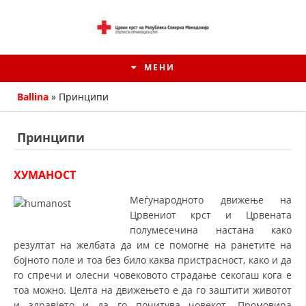
МЕНИ
Ballina
»
Принципи
Принципи
ХУМАНОСТ
Меѓународното движење на
Црвениот крст и Црвената
полумесечина настана како
резултат на желбата да им се помогне на ранетите на
ИСТОРИЈАТ НА ЦКРМ
бојното поле и тоа без било каква пристрасност, како и да
го спречи и олесни човековото страдање секогаш кога е
ИСТОРИЈАТ НА ДВИЖЕЊЕТО
тоа можно. Целта на движењето е да го заштити животот
и здравјето и да го почитува човекот. Промовира