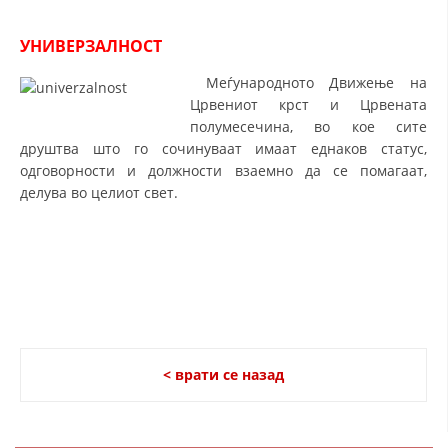
ДЕЈСТВУВАЊЕ
УНИВЕРЗАЛНОСТ
Меѓународното Движење на
Црвениот крст и Црвената
полумесечина, во кое сите
ПРИРАЧНИЦИ
друштва што го сочинуваат имаат еднаков статус,
одговорности и должности взаемно да се помагаат,
СТРАТЕГИИ
делува во целиот свет.
ЕДУКАТИВНО ИНФОРМАТИВНИ МАТЕРИЈАЛИ
БРОШУРИ
ПОСТЕРИ
ПРЕЗЕНТАЦИИ
< врати се назад