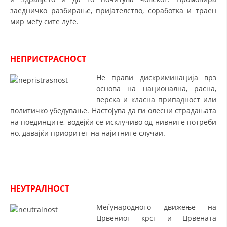
СТРУКТУРА НА ОРГАНИЗАЦИЈАТА
заедничко разбирање, пријателство, соработка и траен
мир меѓу сите луѓе.
КОНТАКТ ИНФОРМАЦИИ
ЧЛЕНСТВО ВО ПРОФЕСИОНАЛНИ ТЕЛА
НЕПРИСТРАСНОСТ
Не прави дискриминација врз
ЗАКОН ЗА ЦКРМ
основа на национална, расна,
верска и класна припадност или
СТАТУТ НА ЦКРМ
политичко убедување. Настојува да ги олесни страдањата
на поединците, водејќи се исклучиво од нивните потреби
но, давајќи приоритет на најитните случаи.
ОРГАНИЗАЦИЈА И РАЗВОЈ
РАКОВОДЕН ОДБОР
НЕУТРАЛНОСТ
СОБРАНИЕ
Меѓународното движење на
Црвениот крст и Црвената
СТРУКТУРА И ОРГАНИЗАЦИОНА ПОСТАВЕНОСТ