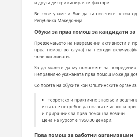
и други дискриминирачки фактори.
Ве советуваме и Вие да ги посетите некои о
Република Македонија
Обуки за прва помош за кандидати за
Превземањето на навременни активности и пр
прва помош во случај на незгоди вклучувајќ
човечки животи.
За да можете да му помогнете на повреденио
Неправилно укажаната прва помош може да дов
Со посета на обуките кои Општинските организ
теоретско и практично знаење и вештини 
истата е потребно да полагате испит и пр
и прирачник за прва помош за возачи
Цена на курсот е 1950,00 денари.
Прва помош за работни организации