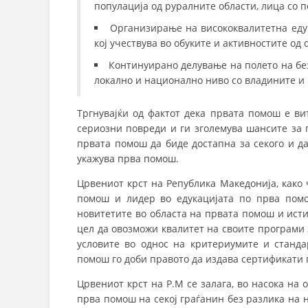
популација од руралните области, лица со п
Организирање на висококвалитетна едук
кој учествува во обуките и активностите од
Континуирано делување на полето на без
локално и национално ниво со владините и
Тргнувајќи од фактот дека првата помош е ви
сериозни повреди и ги зголемува шансите за 
првата помош да биде достапна за секого и д
укажува прва помош.
Црвениот крст на Република Македонија, како
помош и лидер во едукацијата по прва помо
новитетите во областа на првата помош и истит
цел да овозможи квалитет на своите програми 
условите во однос на критериумите и станд
помош го доби правото да издава сертификати п
Црвениот крст на Р.М се залага, во насока на
прва помош на секој граѓанин без разлика на н