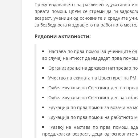
Преку издавањето на различен едукативно ин
првата помош, ЦКРМ се стреми да ги задовол
возраст, ученици од основните и средните учи
за безбедноста и здравјето на работното место,
Редовни активности:
Настава по прва помош за учениците од
во случај на итност да им дадат прва помош
Организирање на државен натпревар по
Учество на екипата на Црвен крст на РМ
Одбележување на Светскиот ден на прва
Одбележување на Светскиот ден за сеќав
Едукација по прва помош за возачи на м
Едукација по прва помош на работното ме
Развој на настава по прва помош, ад
предшколска возраст, деца од основните и