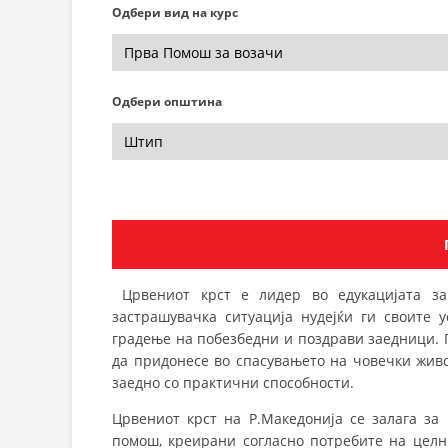
Одбери вид на курс
Одбери општина
Црвениот крст е лидер во едукацијата за 
застрашувачка ситуација нудејќи ги своите 
градење на побезбедни и поздрави заедници. 
да придонесе во спасувањето на човечки живо
заедно со практични способности.
Црвениот крст на Р.Македонија се залага за
помош, креирани согласно потребите на целни