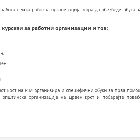
 работа секоја работна организација мора да обезбеди обука з
 курсеви за работни организации и тоа:
н.
ден
и
иот крст на Р.М организира и специфични обуки за прва помо
а општинска организација на Црвен крст и побарајте повеќ