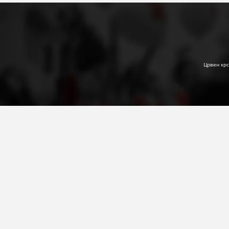
Црвен крс