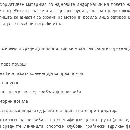
формативен материјал со најновите информации на полето н
ДИСЕМИНАЦИЈА
и потребите на различните целни групи: деца на предшколск
лишта, кандидати за возачи на моторни возила, лица одговорн
MЕЃУНАРОДНО ХУМАНИТАРНО ПРАВО
 лица со посебни потреби итн.
ПРОМОЦИЈА НА ХУМАНИ ВРЕДНОСТИ
УПОТРЕБА И ЗАШТИТА НА АМБЛЕМОТ
 основни и средни училишта, кои ќе можат на своите соучениц
СОЦИЈАЛНО ХУМАНИТАРНА ДЕЈНОСТ
.
КАКО ДА ДОНИРАТЕ
 прва помош;
 на Европската конвенција за прва помош
ПОДГОТВЕНОСТ И ДЕЈСТВО ПРИ КАТАСТРОФИ
та помош
ТИМОВИ НА ООЦК
ање на жртвите од сообраќајни несреќи
СПАСИТЕЛНА СТАНИЦА ВОДНО
оторни возила
ПРОЕКТИ – ПОДГОТВЕНОСТ И ДЕЈСТВУВАЊЕ ПРИ КАТАСТРОФИ
сто за кандидати од јавните и приватните претпријатија.
ОДНОСИ СО ЈАВНОСТ
аптирана на потребите на специфични целни групи (деца о
 средните училишта, спортски клубови, граѓански здруженија
ИСТРАЖУВАЊЕ НА ЈАВНО МИСЛЕЊЕ