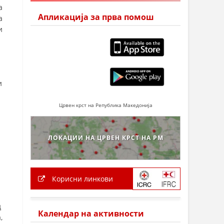
а
Апликација за прва помош
а
и
и
Црвен крст на Република Македонија
ЛОКАЦИИ НА ЦРВЕН КРСТ НА РМ
Корисни линкови
д
Календар на активности
,