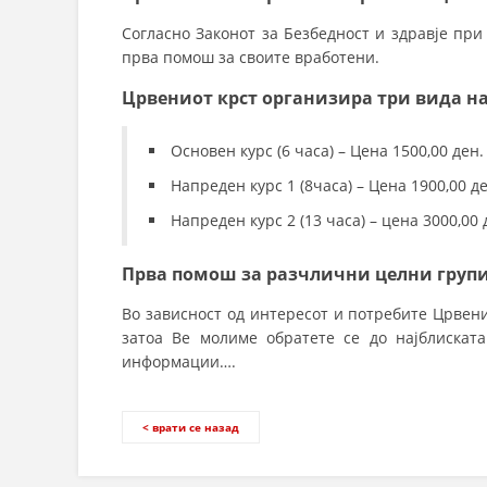
Согласно Законот за Безбедност и здравје при
прва помош за своите вработени.
Црвениот крст организира три вида на
Основен курс (6 часа) – Цена 1500,00 ден.
Напреден курс 1 (8часа) – Цена 1900,00 де
Напреден курс 2 (13 часа) – цена 3000,00 
Прва помош за разчлични целни груп
Во зависност од интересот и потребите Црвен
затоа Ве молиме обратете се до најблискат
информации….
< врати се назад