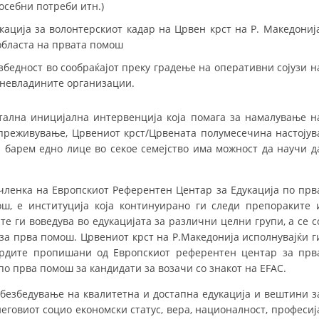
осебни потреби итн.)
МЕЃУНАРОДНА СОРАБОТКА
ација за волонтерскиот кадар на Црвен крст на Р. Македониј
 областа на првата помош
ДОГОВОРИ
бедност во сообраќајот преку градење на оперативни сојузи н
ЗНАЧЕЊЕ НА СЛУЖБАТА ЗА БАРАЊЕ
 невладините организации.
ФОРМУЛАРИ ЗА БАРАЊА
тална иницијална интервенција која помага за намалување н
преживување, Црвениот крст/Црвената полумесечина настојув
ЗДРАВСТВЕНО ПРЕВЕНТИВНА ДЕЈНОСТ
а барем едно лице во секое семејство има можност да научи д
ПРВА ПОМОШ
КРВОДАРИТЕЛСТВО
 членка на Европскиот Референтен Центар за Едукација по прв
ш, е институција која континуирано ги следи препораките 
ИНФОРМАЦИИ ЗА БОЛЕСТИ
е ги воведува во едукацијата за различни целни групи, а се с
за прва помош. Црвениот крст на Р.Македонија исполнувајќи г
МЕНАЏМЕНТ НА ВОЛОНТЕРИ
ардите пропишани од Европскиот референтен центар за прв
о прва помош за кандидати за возачи со знакот на EFAC.
 обезбедување на квалитетна и достапна едукација и вештини з
ЗА НАС
еговиот социо економски статус, вера, националност, професиј