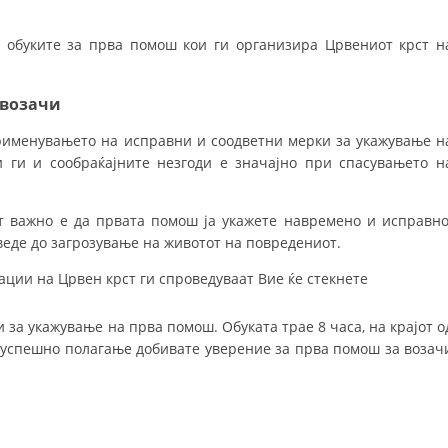
ДЕЈСТВУВАЊЕ
д обуките за прва помош кои ги организира Црвениот крст н
 возачи
ПРИРАЧНИЦИ
именувањето на исправни и соодветни мерки за укажување н
и ги и сообраќајните незгоди е значајно при спасувањето н
СТРАТЕГИИ
ЕДУКАТИВНО ИНФОРМАТИВНИ МАТЕРИЈАЛИ
т важно е да првата помош ја укажете навремено и исправно
еде до загрозување на животот на повредениот.
БРОШУРИ
ации на Црвен крст ги спроведуваат Вие ќе стекнете
ПОСТЕРИ
ПРЕЗЕНТАЦИИ
за укажување на прва помош. Обуката трае 8 часа, на крајот о
и успешно полагање добивате уверение за прва помош за возач