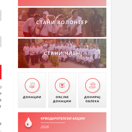
СТАНИ ВОЛОНТЕР
СТАНИ ЧЛЕН
о
и
ДОНАЦИИ
ONLINE
ДОНИРАЈ
а
ДОНАЦИИ
ОБЛЕКА
т
КРВОДАРИТЕЛСКИ АКЦИИ
а
2026
.