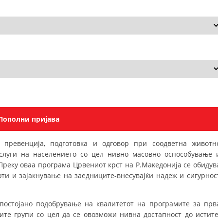
СТРУКТУРА НА ОРГАНИЗАЦИЈАТА
КОНТАКТ ИНФОРМАЦИИ
ЧЛЕНСТВО ВО ПРОФЕСИОНАЛНИ ТЕЛА
ЗАКОН ЗА ЦКРМ
СТАТУТ НА ЦКРМ
превенција, подготовка и одговор при соодветна животн
услуги на населението со цел нивно масовно оспособување 
ОРГАНИЗАЦИЈА И РАЗВОЈ
Преку оваа програма Црвениот крст на Р.Македонија се обидув
ти и зајакнување на заедниците-внесувајќи надеж и сигурнос
РАКОВОДЕН ОДБОР
СОБРАНИЕ
 постојано подобрување на квалитетот на програмите за прв
СТРУКТУРА И ОРГАНИЗАЦИОНА ПОСТАВЕНОСТ
те групи со цел да се овозможи нивна достапност до истите