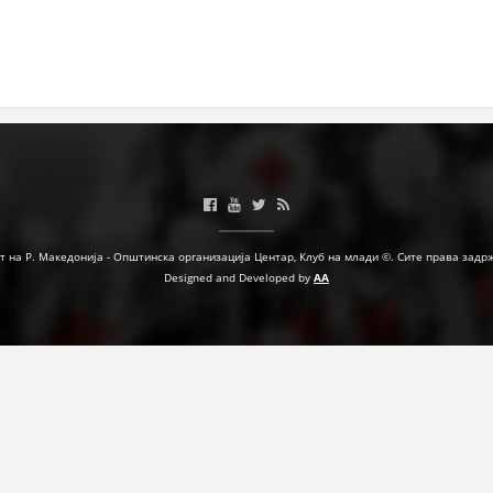
МЕЃУНАРОДНА СОРАБОТКА
ДОГОВОРИ
ЗНАЧЕЊЕ НА СЛУЖБАТА ЗА БАРАЊЕ
ФОРМУЛАРИ ЗА БАРАЊА
ЗДРАВСТВЕНО ПРЕВЕНТИВНА ДЕЈНОСТ
ПРВА ПОМОШ
т на Р. Македонија - Општинска организација Центар, Клуб на млади ©. Сите права задр
Designed and Developed by
AA
КРВОДАРИТЕЛСТВО
ИНФОРМАЦИИ ЗА БОЛЕСТИ
МЕНАЏМЕНТ НА ВОЛОНТЕРИ
ЗА НАС