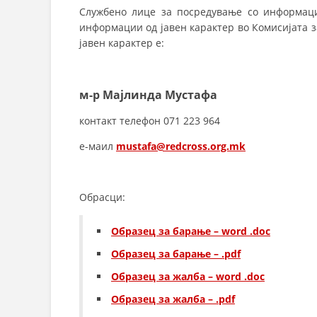
Службено лице за посредување со информац
информации од јавен карактер во Комисијата 
јавен карактер е:
м-р Мајлинда Мустафа
контакт телефон 071 223 964
е-маил
mustafa@redcross.org.mk
Обрасци:
Образец за барање – word .doc
Образец за барање – .pdf
Образец за жалба – word .doc
Образец за жалба – .pdf