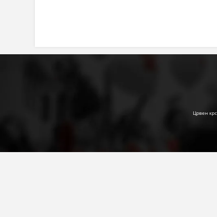
Црвен крс