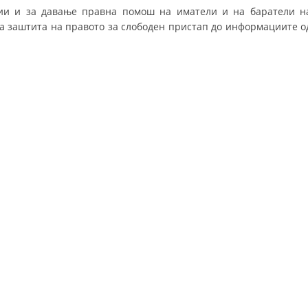
СТРУКТУРА НА ОРГАНИЗАЦИЈАТА
ии и за давање правна помош на иматели и на баратели н
за заштита на правото за слободен пристап до информациите о
КОНТАКТ ИНФОРМАЦИИ
ЧЛЕНСТВО ВО ПРОФЕСИОНАЛНИ ТЕЛА
ЗАКОН ЗА ЦКРМ
СТАТУТ НА ЦКРМ
ОРГАНИЗАЦИЈА И РАЗВОЈ
РАКОВОДЕН ОДБОР
СОБРАНИЕ
СТРУКТУРА И ОРГАНИЗАЦИОНА ПОСТАВЕНОСТ