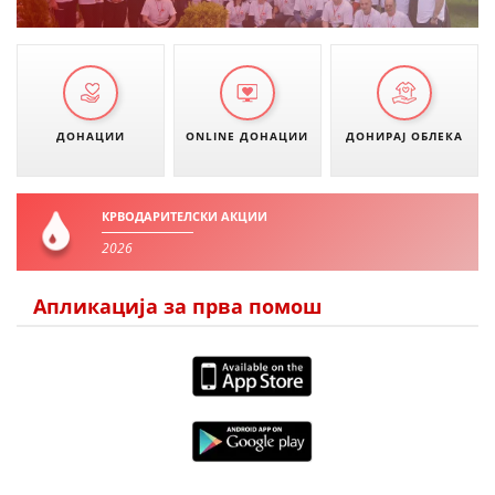
ДИСЕМИНАЦИЈА
MЕЃУНАРОДНО ХУМАНИТАРНО ПРАВО
ПРОМОЦИЈА НА ХУМАНИ ВРЕДНОСТИ
ДОНАЦИИ
ONLINE ДОНАЦИИ
ДОНИРАЈ ОБЛЕКА
УПОТРЕБА И ЗАШТИТА НА АМБЛЕМОТ
СОЦИЈАЛНО ХУМАНИТАРНА ДЕЈНОСТ
КРВОДАРИТЕЛСКИ АКЦИИ
КАКО ДА ДОНИРАТЕ
2026
ПОДГОТВЕНОСТ И ДЕЈСТВО ПРИ КАТАСТРОФИ
Апликација за прва помош
ТИМОВИ НА ООЦК
СПАСИТЕЛНА СТАНИЦА ВОДНО
ПРОЕКТИ – ПОДГОТВЕНОСТ И ДЕЈСТВУВАЊЕ ПРИ КАТАСТРОФИ
ОДНОСИ СО ЈАВНОСТ
ИСТРАЖУВАЊЕ НА ЈАВНО МИСЛЕЊЕ