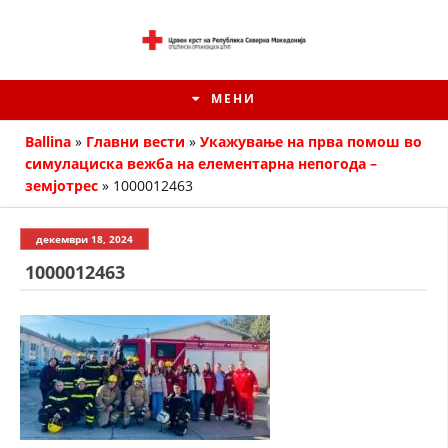
МЕНИ
Ballina
»
Главни вести
»
Укажување на прва помош во
симулациска вежба на елементарна непогода –
земјотрес
»
1000012463
декември 18, 2024
1000012463
ИСТОРИЈАТ НА ЦКРМ
ИСТОРИЈАТ НА ДВИЖЕЊЕТО