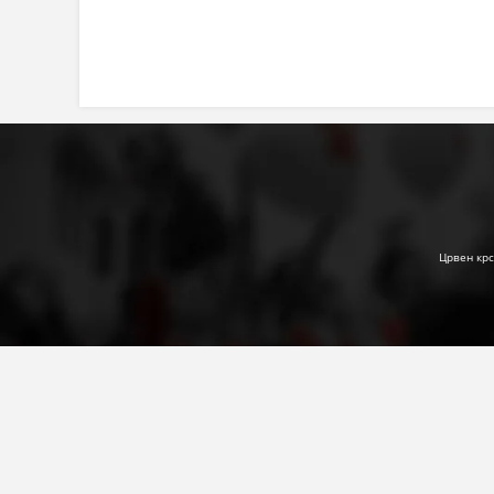
Црвен крс