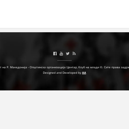
МЕЃУНАРОДНА СОРАБОТКА
ДОГОВОРИ
ЗНАЧЕЊЕ НА СЛУЖБАТА ЗА БАРАЊЕ
ФОРМУЛАРИ ЗА БАРАЊА
ЗДРАВСТВЕНО ПРЕВЕНТИВНА ДЕЈНОСТ
ПРВА ПОМОШ
т на Р. Македонија - Општинска организација Центар, Клуб на млади ©. Сите права задр
Designed and Developed by
AA
КРВОДАРИТЕЛСТВО
ИНФОРМАЦИИ ЗА БОЛЕСТИ
МЕНАЏМЕНТ НА ВОЛОНТЕРИ
ЗА НАС