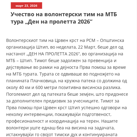
СТРУКТУРА НА ОРГАНИЗАЦИЈАТА
март 23, 2026
Учество на волонтерски тим на МТБ
КОНТАКТ ИНФОРМАЦИИ
тура „Ден на пролетта 2026“
ЧЛЕНСТВО ВО ПРОФЕСИОНАЛНИ ТЕЛА
Волонтерскиот тим на Црвен крст на РСМ – Општинска
организација Штип, во неделата, 22 Maрт, беше дел од
ЗАКОН ЗА ЦКРМ
настанот „ДЕН НА ПРОЛЕТТА 2026“, во организација на
МТБ – Штип. Тимот беше задолжен за превенција и
СТАТУТ НА ЦКРМ
дејствување во рамки на дејноста Прва помош за време
на МТБ турата. Турата се одвиваше во подножјето на
планината Плачковица, на кружна патека со должина од
околу 40 км и 600 метри позитивна висинска разлика.
Поголемиот дел од патеката беше земјен, што придонесе
ОРГАНИЗАЦИЈА И РАЗВОЈ
за дополнителен предизвик за учесниците. Тимот за
Прва помош при Црвен крст Штип успешно одговори на
РАКОВОДЕН ОДБОР
неколку интервенции, покажувајќи подготвеност,
професионалност и координација на терен. Нашите
СОБРАНИЕ
волонтери уште еднаш беа на висина на задачата,
истакнувајќи го својот тимски дух и континуираната
СТРУКТУРА И ОРГАНИЗАЦИОНА ПОСТАВЕНОСТ