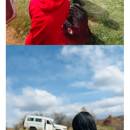
МЕЃУНАРОДНА СОРАБОТКА
ДОГОВОРИ
ЗНАЧЕЊЕ НА СЛУЖБАТА ЗА БАРАЊЕ
ФОРМУЛАРИ ЗА БАРАЊА
ЗДРАВСТВЕНО ПРЕВЕНТИВНА ДЕЈНОСТ
ПРВА ПОМОШ
КРВОДАРИТЕЛСТВО
ИНФОРМАЦИИ ЗА БОЛЕСТИ
МЕНАЏМЕНТ НА ВОЛОНТЕРИ
ЗА НАС