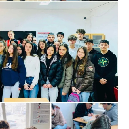
МЕЃУНАРОДНА СОРАБОТКА
ДОГОВОРИ
ЗНАЧЕЊЕ НА СЛУЖБАТА ЗА БАРАЊЕ
ФОРМУЛАРИ ЗА БАРАЊА
ЗДРАВСТВЕНО ПРЕВЕНТИВНА ДЕЈНОСТ
ПРВА ПОМОШ
КРВОДАРИТЕЛСТВО
ИНФОРМАЦИИ ЗА БОЛЕСТИ
МЕНАЏМЕНТ НА ВОЛОНТЕРИ
ЗА НАС