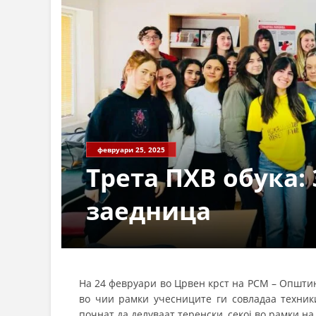
февруари 25, 2025
Трета ПХВ обука:
заедница
На 24 февруари во Црвен крст на РСМ – Општин
во чии рамки учесниците ги совладаа техник
почнат да делуваат теренски, секој во рамки н