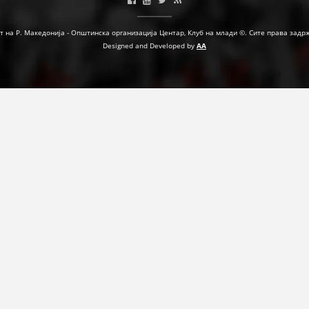
т на Р. Македонија - Општинска организација Центар, Клуб на млади ©. Сите права задр
Designed and Developed by
AA