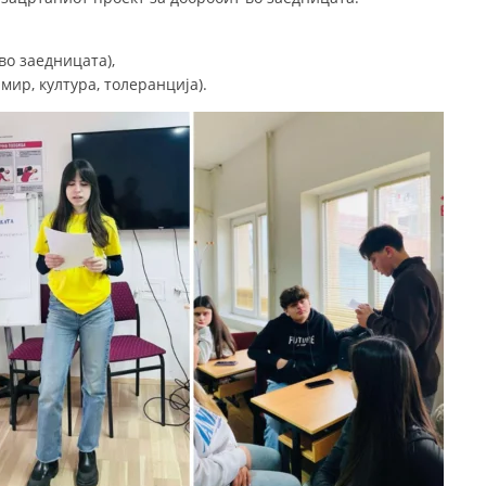
ДИСЕМИНАЦИЈА
во заедницата),
MЕЃУНАРОДНО ХУМАНИТАРНО ПРАВО
мир, култура, толеранцијa).
ПРОМОЦИЈА НА ХУМАНИ ВРЕДНОСТИ
УПОТРЕБА И ЗАШТИТА НА АМБЛЕМОТ
СОЦИЈАЛНО ХУМАНИТАРНА ДЕЈНОСТ
КАКО ДА ДОНИРАТЕ
ПОДГОТВЕНОСТ И ДЕЈСТВО ПРИ КАТАСТРОФИ
ТИМОВИ НА ООЦК
СПАСИТЕЛНА СТАНИЦА ВОДНО
ПРОЕКТИ – ПОДГОТВЕНОСТ И ДЕЈСТВУВАЊЕ ПРИ КАТАСТРОФИ
ОДНОСИ СО ЈАВНОСТ
ИСТРАЖУВАЊЕ НА ЈАВНО МИСЛЕЊЕ