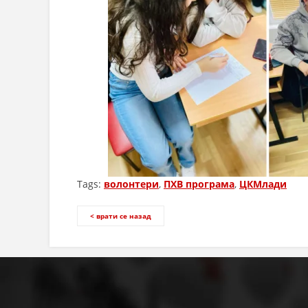
Tags:
волонтери
,
ПХВ програма
,
ЦКМлади
< врати се назад