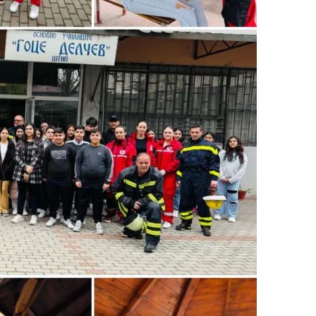
МЕЃУНАРОДНА СОРАБОТКА
ДОГОВОРИ
ЗНАЧЕЊЕ НА СЛУЖБАТА ЗА БАРАЊЕ
ФОРМУЛАРИ ЗА БАРАЊА
ЗДРАВСТВЕНО ПРЕВЕНТИВНА ДЕЈНОСТ
ПРВА ПОМОШ
КРВОДАРИТЕЛСТВО
ИНФОРМАЦИИ ЗА БОЛЕСТИ
МЕНАЏМЕНТ НА ВОЛОНТЕРИ
ЗА НАС