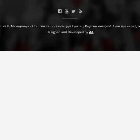
т на Р. Македонија - Општинска организација Центар, Клуб на млади ©. Сите права задр
Designed and Developed by
AA