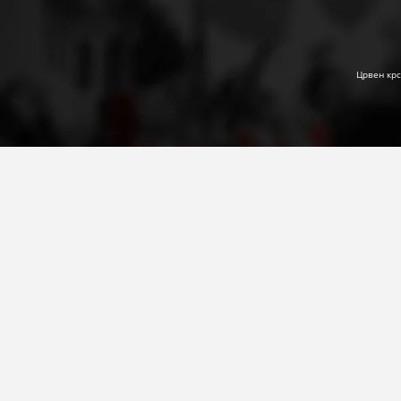
Црвен крс