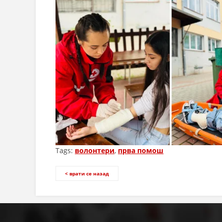
Tags:
волонтери
,
прва помош
< врати се назад