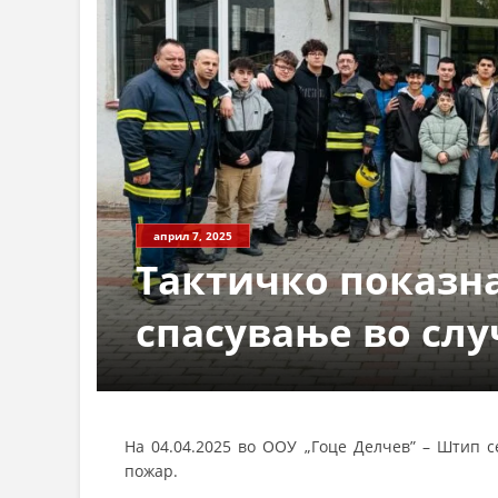
април 7, 2025
Тактичко показна
спасување во слу
На 04.04.2025 во ООУ „Гоце Делчев” – Штип 
пожар.