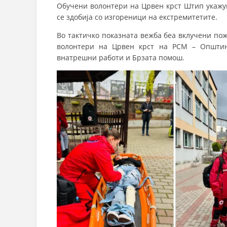
Обучени волонтери на Црвен крст Штип укажув
се здобија со изгореници на екстремитетите.
Во тактичко показната вежба беа вклучени по
волонтери на Црвен крст на РСМ – Општин
внатрешни работи и Брзата помош.