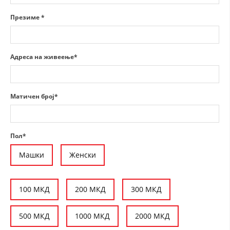
СТРУКТУРА НА ОРГАНИЗАЦИЈАТА
Презиме *
КОНТАКТ ИНФОРМАЦИИ
ЧЛЕНСТВО ВО ПРОФЕСИОНАЛНИ ТЕЛА
Адреса на живеење*
ЗАКОН ЗА ЦКРМ
Матичен број*
СТАТУТ НА ЦКРМ
Пол*
Машки
Женски
ОРГАНИЗАЦИЈА И РАЗВОЈ
РАКОВОДЕН ОДБОР
100 МКД
200 МКД
300 МКД
СОБРАНИЕ
500 МКД
1000 МКД
2000 МКД
СТРУКТУРА И ОРГАНИЗАЦИОНА ПОСТАВЕНОСТ