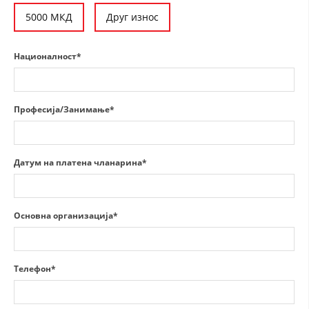
5000 МКД
Друг износ
ДИСЕМИНАЦИЈА
MЕЃУНАРОДНО ХУМАНИТАРНО ПРАВО
Националност*
ПРОМОЦИЈА НА ХУМАНИ ВРЕДНОСТИ
УПОТРЕБА И ЗАШТИТА НА АМБЛЕМОТ
Професија/Занимање*
СОЦИЈАЛНО ХУМАНИТАРНА ДЕЈНОСТ
КАКО ДА ДОНИРАТЕ
Датум на платена чланарина*
ПОДГОТВЕНОСТ И ДЕЈСТВО ПРИ КАТАСТРОФИ
ТИМОВИ НА ООЦК
Основна организација*
СПАСИТЕЛНА СТАНИЦА ВОДНО
ПРОЕКТИ – ПОДГОТВЕНОСТ И ДЕЈСТВУВАЊЕ ПРИ КАТАСТРОФИ
Телефон*
ОДНОСИ СО ЈАВНОСТ
ИСТРАЖУВАЊЕ НА ЈАВНО МИСЛЕЊЕ