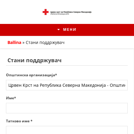
МЕНИ
Ballina
»
Стани поддржувач
Стани поддржувач
Општинска организација*
Име*
ИСТОРИЈАТ НА ЦКРМ
Татково име *
ИСТОРИЈАТ НА ДВИЖЕЊЕТО