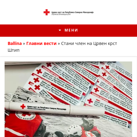
МЕНИ
Ballina
»
Главни вести
»
Стани член на Црвен крст
Штип
ИСТОРИЈАТ НА ЦКРМ
ИСТОРИЈАТ НА ДВИЖЕЊЕТО