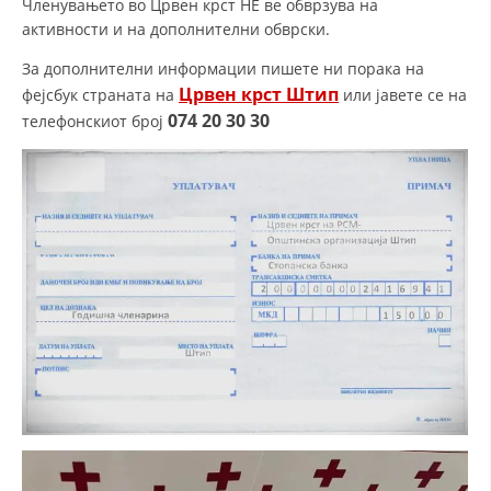
Членувањето во Црвен крст НЕ ве обврзува на
активности и на дополнителни обврски.
ДИСЕМИНАЦИЈА
За дополнителни информации пишете ни порака на
MЕЃУНАРОДНО ХУМАНИТАРНО ПРАВО
Црвен крст Штип
фејсбук страната на
или јавете се на
ПРОМОЦИЈА НА ХУМАНИ ВРЕДНОСТИ
074 20 30 30
телефонскиот број
УПОТРЕБА И ЗАШТИТА НА АМБЛЕМОТ
СОЦИЈАЛНО ХУМАНИТАРНА ДЕЈНОСТ
КАКО ДА ДОНИРАТЕ
ПОДГОТВЕНОСТ И ДЕЈСТВО ПРИ КАТАСТРОФИ
ТИМОВИ НА ООЦК
СПАСИТЕЛНА СТАНИЦА ВОДНО
ПРОЕКТИ – ПОДГОТВЕНОСТ И ДЕЈСТВУВАЊЕ ПРИ КАТАСТРОФИ
ОДНОСИ СО ЈАВНОСТ
ИСТРАЖУВАЊЕ НА ЈАВНО МИСЛЕЊЕ