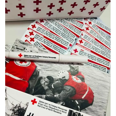
МЕЃУНАРОДНА СОРАБОТКА
ДОГОВОРИ
ЗНАЧЕЊЕ НА СЛУЖБАТА ЗА БАРАЊЕ
ФОРМУЛАРИ ЗА БАРАЊА
ЗДРАВСТВЕНО ПРЕВЕНТИВНА ДЕЈНОСТ
ПРВА ПОМОШ
КРВОДАРИТЕЛСТВО
ИНФОРМАЦИИ ЗА БОЛЕСТИ
МЕНАЏМЕНТ НА ВОЛОНТЕРИ
ЗА НАС