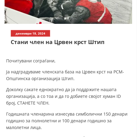
СТРУКТУРА НА ОРГАНИЗАЦИЈАТА
КОНТАКТ ИНФОРМАЦИИ
ЧЛЕНСТВО ВО ПРОФЕСИОНАЛНИ ТЕЛА
декември 18, 2024
Стани член на Црвен крст Штип
ЗАКОН ЗА ЦКРМ
Почитувани сограѓани,
СТАТУТ НА ЦКРМ
Ја надградуваме членската база на Црвен крст на РСМ-
Општинска организација Штип.
Доколку сакате еднократно да ја поддржите нашата
организација, а со тоа и да го добиете својот хуман ID
ОРГАНИЗАЦИЈА И РАЗВОЈ
број, СТАНЕТЕ ЧЛЕН.
РАКОВОДЕН ОДБОР
Годишната членарина изнесува симболични 150 денари
годишно за полнолетни и 100 денари годишно за
СОБРАНИЕ
малолетни лица.
СТРУКТУРА И ОРГАНИЗАЦИОНА ПОСТАВЕНОСТ