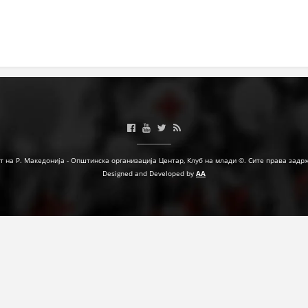
МЕЃУНАРОДНА СОРАБОТКА
ДОГОВОРИ
ЗНАЧЕЊЕ НА СЛУЖБАТА ЗА БАРАЊЕ
ФОРМУЛАРИ ЗА БАРАЊА
ЗДРАВСТВЕНО ПРЕВЕНТИВНА ДЕЈНОСТ
ПРВА ПОМОШ
т на Р. Македонија - Општинска организација Центар, Клуб на млади ©. Сите права задр
Designed and Developed by
AA
КРВОДАРИТЕЛСТВО
ИНФОРМАЦИИ ЗА БОЛЕСТИ
МЕНАЏМЕНТ НА ВОЛОНТЕРИ
ЗА НАС