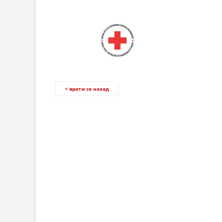
< врати се назад