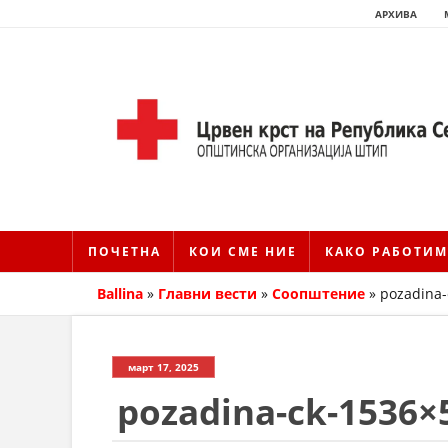
АРХИВА
ПОЧЕТНА
КОИ СМЕ НИЕ
КАКО РАБОТИМ
Ballina
»
Главни вести
»
Соопштение
»
pozadina-
март 17, 2025
pozadina-ck-1536×