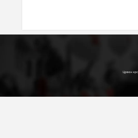
Црвен крс