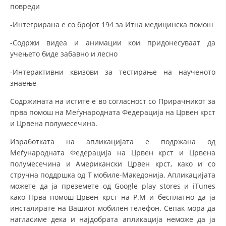
СТРУКТУРА НА ОРГАНИЗАЦИЈАТА
повреди
КОНТАКТ ИНФОРМАЦИИ
-Интегриранa e со бројот 194 за Итна медицинска помош
-Содржи видеа и анимации кои придонесуваат да
ЧЛЕНСТВО ВО ПРОФЕСИОНАЛНИ ТЕЛА
учењето биде забавно и лесно
-Интерактивни квизови за тестирање на наученото
знаење
ЗАКОН ЗА ЦКРМ
Содржината на истите е во согласност со Прирачникот за
СТАТУТ НА ЦКРМ
прва помош на Меѓународната Федерација на Црвен крст
и Црвена полумесечина.
Изработката на апликацијата е подржана од
Меѓународната Федерација на Црвен крст и Црвена
полумесечина и Американски Црвен крст, како и со
ОРГАНИЗАЦИЈА И РАЗВОЈ
стручна поддршка од Т мобиле-Македонија. Апликацијата
РАКОВОДЕН ОДБОР
можете да ја преземете од Google play stores и iTunes
како Прва помош-Црвен крст на Р.М и бесплатно да ја
СОБРАНИЕ
инсталирате на Вашиот мобилен телефон. Сепак мора да
нагласиме дека и најдобрата апликација неможе да ја
СТРУКТУРА И ОРГАНИЗАЦИОНА ПОСТАВЕНОСТ