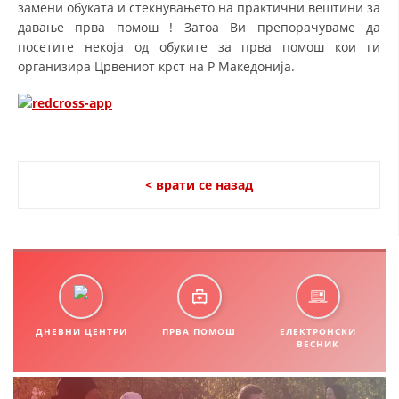
замени обуката и стекнувањето на практични вештини за
ДИСЕМИНАЦИЈА
давање прва помош ! Затоа Ви препорачуваме да
посетите некоја од обуките за прва помош кои ги
MЕЃУНАРОДНО ХУМАНИТАРНО ПРАВО
организира Црвениот крст на Р Македонија.
ПРОМОЦИЈА НА ХУМАНИ ВРЕДНОСТИ
УПОТРЕБА И ЗАШТИТА НА АМБЛЕМОТ
СОЦИЈАЛНО ХУМАНИТАРНА ДЕЈНОСТ
< врати се назад
КАКО ДА ДОНИРАТЕ
ПОДГОТВЕНОСТ И ДЕЈСТВО ПРИ КАТАСТРОФИ
ТИМОВИ НА ООЦК
СПАСИТЕЛНА СТАНИЦА ВОДНО
ПРОЕКТИ – ПОДГОТВЕНОСТ И ДЕЈСТВУВАЊЕ ПРИ КАТАСТРОФИ
ДНЕВНИ ЦЕНТРИ
ПРВА ПОМОШ
ЕЛЕКТРОНСКИ
ВЕСНИК
ОДНОСИ СО ЈАВНОСТ
ИСТРАЖУВАЊЕ НА ЈАВНО МИСЛЕЊЕ