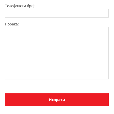
СТРУКТУРА НА ОРГАНИЗАЦИЈАТА
Телефонски број:
КОНТАКТ ИНФОРМАЦИИ
ЧЛЕНСТВО ВО ПРОФЕСИОНАЛНИ ТЕЛА
Порака:
ЗАКОН ЗА ЦКРМ
СТАТУТ НА ЦКРМ
ОРГАНИЗАЦИЈА И РАЗВОЈ
РАКОВОДЕН ОДБОР
СОБРАНИЕ
СТРУКТУРА И ОРГАНИЗАЦИОНА ПОСТАВЕНОСТ