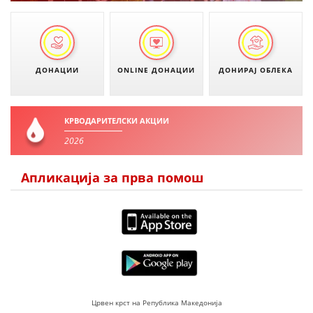
МЕЃУНАРОДНА СОРАБОТКА
ДОГОВОРИ
ДОНАЦИИ
ONLINE ДОНАЦИИ
ДОНИРАЈ ОБЛЕКА
ЗНАЧЕЊЕ НА СЛУЖБАТА ЗА БАРАЊЕ
ФОРМУЛАРИ ЗА БАРАЊА
КРВОДАРИТЕЛСКИ АКЦИИ
ЗДРАВСТВЕНО ПРЕВЕНТИВНА ДЕЈНОСТ
2026
ПРВА ПОМОШ
Апликација за прва помош
КРВОДАРИТЕЛСТВО
ИНФОРМАЦИИ ЗА БОЛЕСТИ
МЕНАЏМЕНТ НА ВОЛОНТЕРИ
ЗА НАС
Црвен крст на Република Македонија