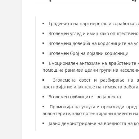
Градењето на партнерство и соработка с
Зголемен углед и имиџ како општествено
Зголемена доверба на корисниците на ус
Зголемен број на лојални корисници
Емоционален ангажман на вработените к
помош на ранливи целни групи на населен
Зголемена свест и разбирање на в
претпријатие и јакнење на тимската работа
Зголемен публицитет во јавноста
Промоција на услуги и производи пред 
волонтерите, како потенцијални клиенти н
Јавно демонстрирање на вредноста на ко