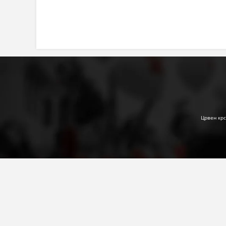
Црвен крс