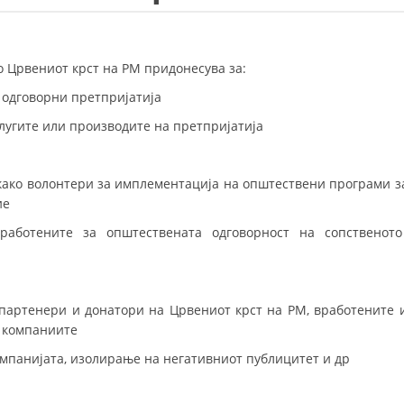
СТРУКТУРА НА ОРГАНИЗАЦИЈАТА
КОНТАКТ ИНФОРМАЦИИ
о Црвениот крст на РМ придонесува за:
ЧЛЕНСТВО ВО ПРОФЕСИОНАЛНИ ТЕЛА
 одговорни претпријатија
лугите или производите на претпријатија
ЗАКОН ЗА ЦКРМ
ако волонтери за имплементација на општествени програми з
СТАТУТ НА ЦКРМ
ие
работените за општествената одговорност на сопственото
ОРГАНИЗАЦИЈА И РАЗВОЈ
партенери и донатори на Црвениот крст на РМ, вработените 
а компаниите
РАКОВОДЕН ОДБОР
мпанијата, изолирање на негативниот публицитет и др
СОБРАНИЕ
СТРУКТУРА И ОРГАНИЗАЦИОНА ПОСТАВЕНОСТ