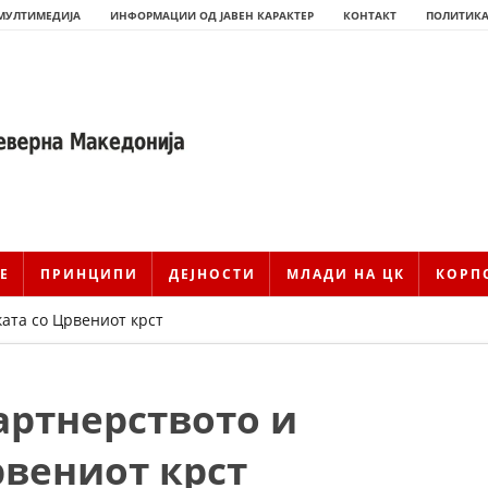
МУЛТИМЕДИЈА
ИНФОРМАЦИИ ОД ЈАВЕН КАРАКТЕР
КОНТАКТ
ПОЛИТИКА
Е
ПРИНЦИПИ
ДЕЈНОСТИ
МЛАДИ НА ЦК
КОРП
ата со Црвениот крст
артнерството и
ИСТОРИЈАТ НА ЦКРМ
ИСТОРИЈАТ НА ДВИЖЕЊЕТО
рвениот крст