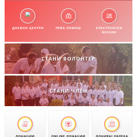
СТРУКТУРА НА ОРГАНИЗАЦИЈАТА
КОНТАКТ ИНФОРМАЦИИ
ЧЛЕНСТВО ВО ПРОФЕСИОНАЛНИ ТЕЛА
ДНЕВНИ ЦЕНТРИ
ПРВА ПОМОШ
ЕЛЕКТРОНСКИ
ВЕСНИК
ЗАКОН ЗА ЦКРМ
СТАНИ ВОЛОНТЕР
СТАТУТ НА ЦКРМ
СТАНИ ЧЛЕН
ОРГАНИЗАЦИЈА И РАЗВОЈ
РАКОВОДЕН ОДБОР
СОБРАНИЕ
СТРУКТУРА И ОРГАНИЗАЦИОНА ПОСТАВЕНОСТ
ДОНАЦИИ
ONLINE ДОНАЦИИ
ДОНИРАЈ ОБЛЕКА