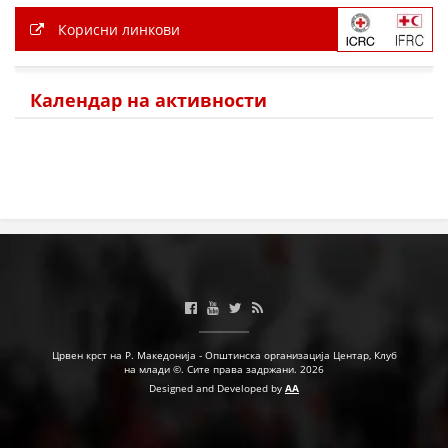
Корисни линкови
МЕЃУНАРОДНА СОРАБОТКА
ДОГОВОРИ
Календар на активности
ЗНАЧЕЊЕ НА СЛУЖБАТА ЗА БАРАЊЕ
ФОРМУЛАРИ ЗА БАРАЊА
ЗДРАВСТВЕНО ПРЕВЕНТИВНА ДЕЈНОСТ
ПРВА ПОМОШ
КРВОДАРИТЕЛСТВО
ИНФОРМАЦИИ ЗА БОЛЕСТИ
МЕНАЏМЕНТ НА ВОЛОНТЕРИ
Црвен крст на Р. Македонија - Општинска организација Центар, Клуб
на млади ©. Сите права задржани. 2026
Designed and Developed by
AA
ЗА НАС