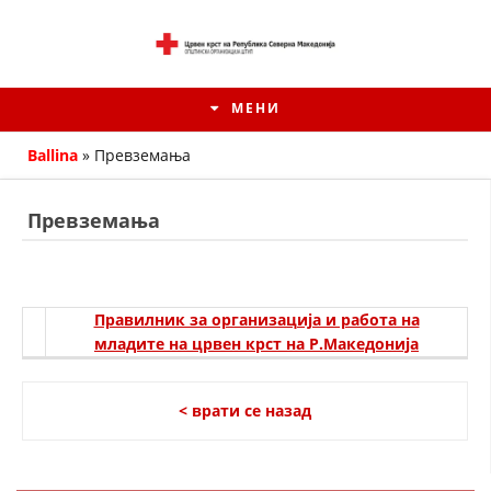
МЕНИ
Ballina
»
Превземања
Превземања
Правилник за организација и работа на
младите на црвен крст на Р.Македонија
< врати се назад
ИСТОРИЈАТ НА ЦКРМ
ИСТОРИЈАТ НА ДВИЖЕЊЕТО