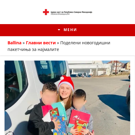
МЕНИ
Ballina
»
Главни вести
»
Поделени новогодишни
пакетчиња за најмалите
ИСТОРИЈАТ НА ЦКРМ
ИСТОРИЈАТ НА ДВИЖЕЊЕТО