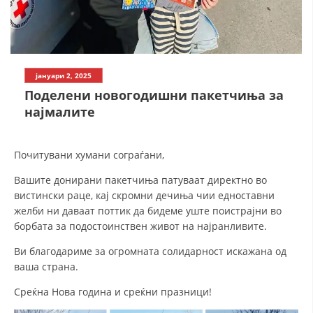
СТРУКТУРА НА ОРГАНИЗАЦИЈАТА
КОНТАКТ ИНФОРМАЦИИ
ЧЛЕНСТВО ВО ПРОФЕСИОНАЛНИ ТЕЛА
јануари 2, 2025
Поделени новогодишни пакетчиња за
најмалите
ЗАКОН ЗА ЦКРМ
СТАТУТ НА ЦКРМ
Почитувани хумани сограѓани,
Вашите донирани пакетчиња патуваат директно во
вистински раце, кај скромни дечиња чии едноставни
желби ни даваат поттик да бидеме уште поистрајни во
борбата за подостоинствен живот на најранливите.
ОРГАНИЗАЦИЈА И РАЗВОЈ
Ви благодариме за огромната солидарност искажана од
РАКОВОДЕН ОДБОР
ваша страна.
СОБРАНИЕ
Среќна Нова година и среќни празници!
СТРУКТУРА И ОРГАНИЗАЦИОНА ПОСТАВЕНОСТ