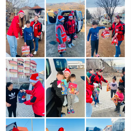
ДИСЕМИНАЦИЈА
MЕЃУНАРОДНО ХУМАНИТАРНО ПРАВО
ПРОМОЦИЈА НА ХУМАНИ ВРЕДНОСТИ
УПОТРЕБА И ЗАШТИТА НА АМБЛЕМОТ
СОЦИЈАЛНО ХУМАНИТАРНА ДЕЈНОСТ
КАКО ДА ДОНИРАТЕ
ПОДГОТВЕНОСТ И ДЕЈСТВО ПРИ КАТАСТРОФИ
ТИМОВИ НА ООЦК
СПАСИТЕЛНА СТАНИЦА ВОДНО
ПРОЕКТИ – ПОДГОТВЕНОСТ И ДЕЈСТВУВАЊЕ ПРИ КАТАСТРОФИ
ОДНОСИ СО ЈАВНОСТ
ИСТРАЖУВАЊЕ НА ЈАВНО МИСЛЕЊЕ