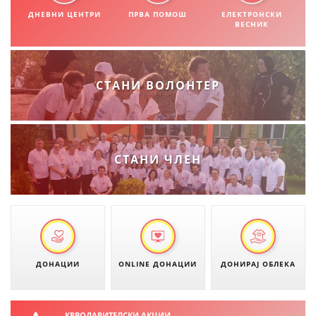
СТРУКТУРА НА ОРГАНИЗАЦИЈАТА
ДНЕВНИ ЦЕНТРИ
ПРВА ПОМОШ
ЕЛЕКТРОНСКИ
ВЕСНИК
КОНТАКТ ИНФОРМАЦИИ
ЧЛЕНСТВО ВО ПРОФЕСИОНАЛНИ ТЕЛА
СТАНИ ВОЛОНТЕР
ЗАКОН ЗА ЦКРМ
СТАТУТ НА ЦКРМ
СТАНИ ЧЛЕН
ОРГАНИЗАЦИЈА И РАЗВОЈ
РАКОВОДЕН ОДБОР
ДОНАЦИИ
ONLINE ДОНАЦИИ
ДОНИРАЈ ОБЛЕКА
СОБРАНИЕ
СТРУКТУРА И ОРГАНИЗАЦИОНА ПОСТАВЕНОСТ
КРВОДАРИТЕЛСКИ АКЦИИ