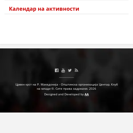
Календар на активности
МЕЃУНАРОДНА СОРАБОТКА
ДОГОВОРИ
ЗНАЧЕЊЕ НА СЛУЖБАТА ЗА БАРАЊЕ
ФОРМУЛАРИ ЗА БАРАЊА
ЗДРАВСТВЕНО ПРЕВЕНТИВНА ДЕЈНОСТ
ПРВА ПОМОШ
КРВОДАРИТЕЛСТВО
Црвен крст на Р. Македонија - Општинска организација Центар, Клуб
ИНФОРМАЦИИ ЗА БОЛЕСТИ
на млади ©. Сите права задржани. 2026
Designed and Developed by
AA
МЕНАЏМЕНТ НА ВОЛОНТЕРИ
ЗА НАС