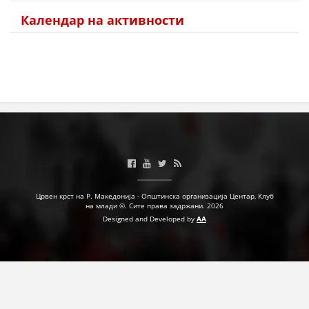
Календар на активности
МЕЃУНАРОДНА СОРАБОТКА
ДОГОВОРИ
ЗНАЧЕЊЕ НА СЛУЖБАТА ЗА БАРАЊЕ
ФОРМУЛАРИ ЗА БАРАЊА
ЗДРАВСТВЕНО ПРЕВЕНТИВНА ДЕЈНОСТ
ПРВА ПОМОШ
КРВОДАРИТЕЛСТВО
Црвен крст на Р. Македонија - Општинска организација Центар, Клуб
ИНФОРМАЦИИ ЗА БОЛЕСТИ
на млади ©. Сите права задржани. 2026
Designed and Developed by
AA
МЕНАЏМЕНТ НА ВОЛОНТЕРИ
ЗА НАС