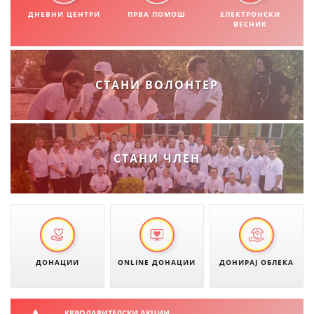
СТРУКТУРА НА ОРГАНИЗАЦИЈАТА
ДНЕВНИ ЦЕНТРИ
ПРВА ПОМОШ
ЕЛЕКТРОНСКИ
ВЕСНИК
КОНТАКТ ИНФОРМАЦИИ
ЧЛЕНСТВО ВО ПРОФЕСИОНАЛНИ ТЕЛА
СТАНИ ВОЛОНТЕР
ЗАКОН ЗА ЦКРМ
СТАТУТ НА ЦКРМ
СТАНИ ЧЛЕН
ОРГАНИЗАЦИЈА И РАЗВОЈ
РАКОВОДЕН ОДБОР
ДОНАЦИИ
ONLINE ДОНАЦИИ
ДОНИРАЈ ОБЛЕКА
СОБРАНИЕ
СТРУКТУРА И ОРГАНИЗАЦИОНА ПОСТАВЕНОСТ
КРВОДАРИТЕЛСКИ АКЦИИ