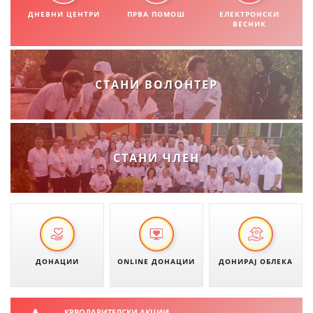
СТРУКТУРА НА ОРГАНИЗАЦИЈАТА
ДНЕВНИ ЦЕНТРИ
ПРВА ПОМОШ
ЕЛЕКТРОНСКИ
ВЕСНИК
КОНТАКТ ИНФОРМАЦИИ
ЧЛЕНСТВО ВО ПРОФЕСИОНАЛНИ ТЕЛА
СТАНИ ВОЛОНТЕР
ЗАКОН ЗА ЦКРМ
СТАТУТ НА ЦКРМ
СТАНИ ЧЛЕН
ОРГАНИЗАЦИЈА И РАЗВОЈ
РАКОВОДЕН ОДБОР
ДОНАЦИИ
ONLINE ДОНАЦИИ
ДОНИРАЈ ОБЛЕКА
СОБРАНИЕ
СТРУКТУРА И ОРГАНИЗАЦИОНА ПОСТАВЕНОСТ
КРВОДАРИТЕЛСКИ АКЦИИ