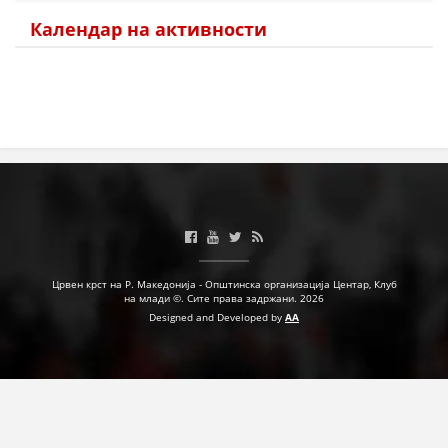
Календар на активности
МЕЃУНАРОДНА СОРАБОТКА
ДОГОВОРИ
ЗНАЧЕЊЕ НА СЛУЖБАТА ЗА БАРАЊЕ
ФОРМУЛАРИ ЗА БАРАЊА
ЗДРАВСТВЕНО ПРЕВЕНТИВНА ДЕЈНОСТ
ПРВА ПОМОШ
КРВОДАРИТЕЛСТВО
Црвен крст на Р. Македонија - Општинска организација Центар, Клуб
ИНФОРМАЦИИ ЗА БОЛЕСТИ
на млади ©. Сите права задржани. 2026
Designed and Developed by
AA
МЕНАЏМЕНТ НА ВОЛОНТЕРИ
ЗА НАС