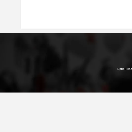
Црвен крс