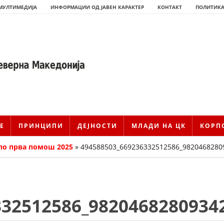
МУЛТИМЕДИЈА
ИНФОРМАЦИИ ОД ЈАВЕН КАРАКТЕР
КОНТАКТ
ПОЛИТИКА
Е
ПРИНЦИПИ
ДЕЈНОСТИ
МЛАДИ НА ЦК
КОРП
по прва помош 2025
»
494588503_669236332512586_9820468280
ИСТОРИЈАТ НА ЦКРМ
332512586_9820468280934
ИСТОРИЈАТ НА ДВИЖЕЊЕТО