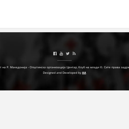
МЕЃУНАРОДНА СОРАБОТКА
ДОГОВОРИ
ЗНАЧЕЊЕ НА СЛУЖБАТА ЗА БАРАЊЕ
ФОРМУЛАРИ ЗА БАРАЊА
ЗДРАВСТВЕНО ПРЕВЕНТИВНА ДЕЈНОСТ
ПРВА ПОМОШ
т на Р. Македонија - Општинска организација Центар, Клуб на млади ©. Сите права задр
Designed and Developed by
AA
КРВОДАРИТЕЛСТВО
ИНФОРМАЦИИ ЗА БОЛЕСТИ
МЕНАЏМЕНТ НА ВОЛОНТЕРИ
ЗА НАС