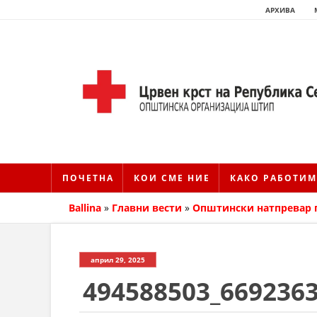
АРХИВА
ПОЧЕТНА
КОИ СМЕ НИЕ
КАКО РАБОТИМ
Ballina
»
Главни вести
»
Општински натпревар 
април 29, 2025
494588503_669236