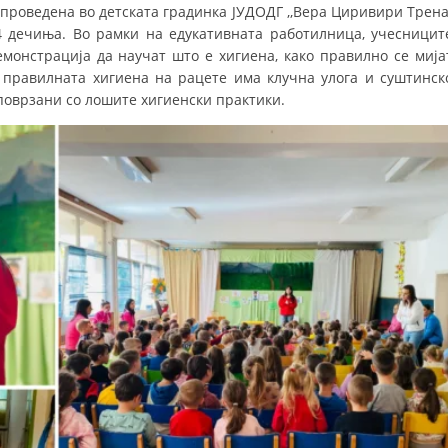
проведена во детската градинка ЈУДОДГ ,,Вера Циривири Трена’
ДИСЕМИНАЦИЈА
 дечиња. Во рамки на едукативната работилница, учесницит
монстрација да научат што е хигиена, како правилно се мија
MЕЃУНАРОДНО ХУМАНИТАРНО ПРАВО
 правилната хигиена на рацете има клучна улога и суштинск
поврзани со лошите хигиенски практики.
ПРОМОЦИЈА НА ХУМАНИ ВРЕДНОСТИ
УПОТРЕБА И ЗАШТИТА НА АМБЛЕМОТ
СОЦИЈАЛНО ХУМАНИТАРНА ДЕЈНОСТ
КАКО ДА ДОНИРАТЕ
ПОДГОТВЕНОСТ И ДЕЈСТВО ПРИ КАТАСТРОФИ
ТИМОВИ НА ООЦК
СПАСИТЕЛНА СТАНИЦА ВОДНО
ПРОЕКТИ – ПОДГОТВЕНОСТ И ДЕЈСТВУВАЊЕ ПРИ КАТАСТРОФИ
ОДНОСИ СО ЈАВНОСТ
ИСТРАЖУВАЊЕ НА ЈАВНО МИСЛЕЊЕ