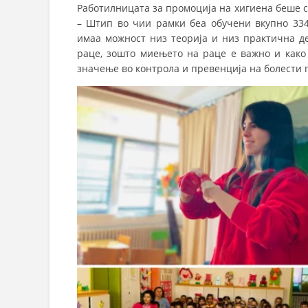
Работилницата за промоција на хигиена беше с
– Штип во чии рамки беа обучени вкупно 334
имаа можност низ теорија и низ практична де
раце, зошто миењето на раце е важно и како
значење во контрола и превенција на болести 