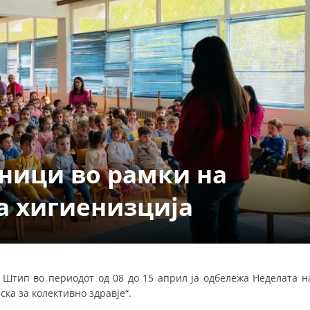
СТРУКТУРА НА ОРГАНИЗАЦИЈАТА
КОНТАКТ ИНФОРМАЦИИ
ЧЛЕНСТВО ВО ПРОФЕСИОНАЛНИ ТЕЛА
ЗАКОН ЗА ЦКРМ
СТАТУТ НА ЦКРМ
сници во рамки на
а хигиенизција
ОРГАНИЗАЦИЈА И РАЗВОЈ
РАКОВОДЕН ОДБОР
Штип во периодот од 08 до 15 април ја одбележа Неделата н
СОБРАНИЕ
ска за колективно здравје“.
СТРУКТУРА И ОРГАНИЗАЦИОНА ПОСТАВЕНОСТ