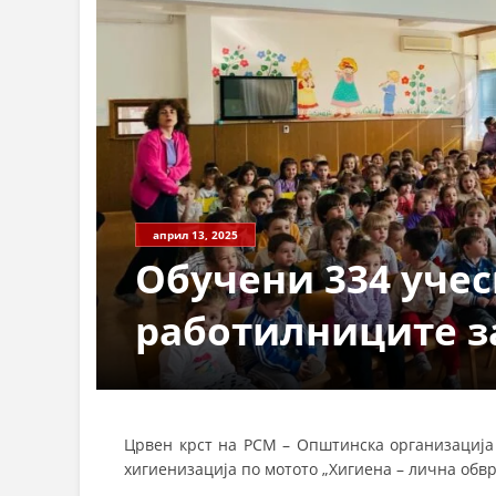
април 13, 2025
Обучени 334 уче
работилниците з
Црвен крст на РСМ – Општинска организација 
хигиенизација по мотото „Хигиена – лична обвр