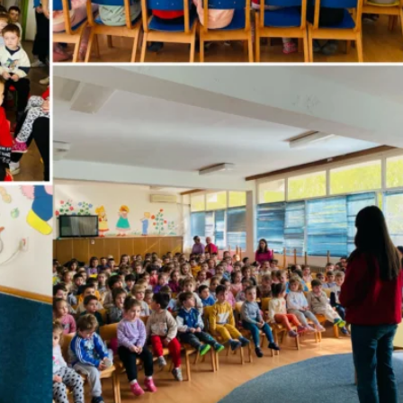
МЕЃУНАРОДНА СОРАБОТКА
ДОГОВОРИ
ЗНАЧЕЊЕ НА СЛУЖБАТА ЗА БАРАЊЕ
ФОРМУЛАРИ ЗА БАРАЊА
ЗДРАВСТВЕНО ПРЕВЕНТИВНА ДЕЈНОСТ
ПРВА ПОМОШ
КРВОДАРИТЕЛСТВО
ИНФОРМАЦИИ ЗА БОЛЕСТИ
МЕНАЏМЕНТ НА ВОЛОНТЕРИ
ЗА НАС