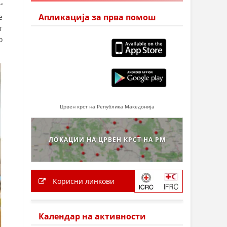
’
Апликација за прва помош
е
т
о
Црвен крст на Република Македонија
ЛОКАЦИИ НА ЦРВЕН КРСТ НА РМ
Корисни линкови
Календар на активности