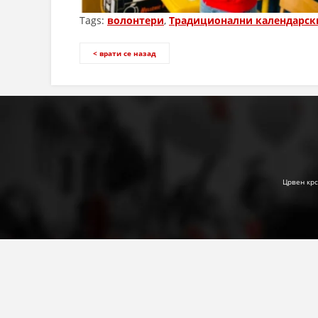
Tags:
волонтери
,
Традиционални календарск
< врати се назад
Црвен крс