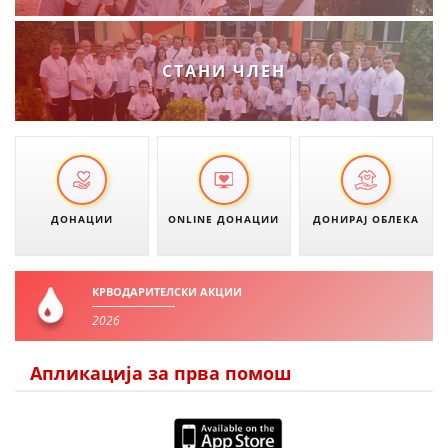
ДЕЈСТВУВАЊЕ
СТАНИ ЧЛЕН
ПРИРАЧНИЦИ
СТРАТЕГИИ
ЕДУКАТИВНО ИНФОРМАТИВНИ МАТЕРИЈАЛИ
ДОНАЦИИ
ONLINE ДОНАЦИИ
ДОНИРАЈ ОБЛЕКА
БРОШУРИ
ПОСТЕРИ
КРВОДАРИТЕЛСКИ АКЦИИ
ПРЕЗЕНТАЦИИ
2026
Апликација за прва помош