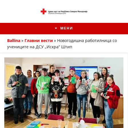
МЕНИ
Ballina
»
Главни вести
»
Новогодишна работилница со
учениците на ДСУ „Искра“ Штип
ИСТОРИЈАТ НА ЦКРМ
ИСТОРИЈАТ НА ДВИЖЕЊЕТО