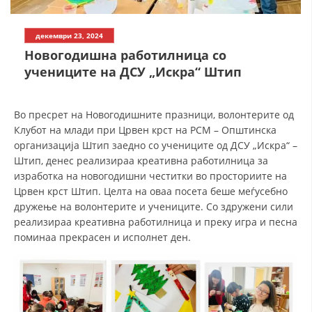
СТРУКТУРА НА ОРГАНИЗАЦИЈАТА
КОНТАКТ ИНФОРМАЦИИ
декември 23, 2024
Новогодишна работилница со
ЧЛЕНСТВО ВО ПРОФЕСИОНАЛНИ ТЕЛА
учениците на ДСУ „Искра“ Штип
Во пресрет на Новогодишните празници, волонтерите од
ЗАКОН ЗА ЦКРМ
Клубот на млади при Црвен крст на РСМ – Општинска
СТАТУТ НА ЦКРМ
организација Штип заедно со учениците од ДСУ „Искра“ –
Штип, денес реализираа креативна работилница за
изработка на новогодишни честитки во просториите на
Црвен крст Штип. Целта на оваа посета беше меѓусебно
дружење на волонтерите и учениците. Со здружени сили
реализираа креативна работилница и преку игра и песна
ОРГАНИЗАЦИЈА И РАЗВОЈ
поминаа прекрасен и исполнет ден.
РАКОВОДЕН ОДБОР
СОБРАНИЕ
СТРУКТУРА И ОРГАНИЗАЦИОНА ПОСТАВЕНОСТ