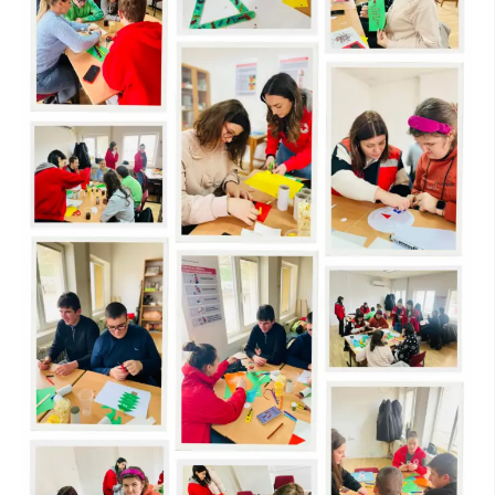
ДИСЕМИНАЦИЈА
MЕЃУНАРОДНО ХУМАНИТАРНО ПРАВО
ПРОМОЦИЈА НА ХУМАНИ ВРЕДНОСТИ
УПОТРЕБА И ЗАШТИТА НА АМБЛЕМОТ
СОЦИЈАЛНО ХУМАНИТАРНА ДЕЈНОСТ
КАКО ДА ДОНИРАТЕ
ПОДГОТВЕНОСТ И ДЕЈСТВО ПРИ КАТАСТРОФИ
ТИМОВИ НА ООЦК
СПАСИТЕЛНА СТАНИЦА ВОДНО
ПРОЕКТИ – ПОДГОТВЕНОСТ И ДЕЈСТВУВАЊЕ ПРИ КАТАСТРОФИ
ОДНОСИ СО ЈАВНОСТ
ИСТРАЖУВАЊЕ НА ЈАВНО МИСЛЕЊЕ