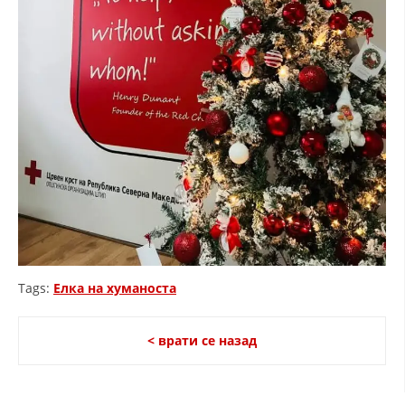
МЕЃУНАРОДНА СОРАБОТКА
ДОГОВОРИ
ЗНАЧЕЊЕ НА СЛУЖБАТА ЗА БАРАЊЕ
ФОРМУЛАРИ ЗА БАРАЊА
ЗДРАВСТВЕНО ПРЕВЕНТИВНА ДЕЈНОСТ
ПРВА ПОМОШ
КРВОДАРИТЕЛСТВО
ИНФОРМАЦИИ ЗА БОЛЕСТИ
Tags:
Елка на хуманоста
МЕНАЏМЕНТ НА ВОЛОНТЕРИ
< врати се назад
ЗА НАС