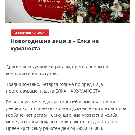
СТРУКТУРА НА ОРГАНИЗАЦИЈАТА
КОНТАКТ ИНФОРМАЦИИ
ЧЛЕНСТВО ВО ПРОФЕСИОНАЛНИ ТЕЛА
декември 10, 2024
Новогодишна акција – Елка на
хуманоста
ЗАКОН ЗА ЦКРМ
СТАТУТ НА ЦКРМ
Драги наши хумани сограѓани, претставници на
компании и институции,
Традиционално, четврта година по пред Ви ја
претставуваме нашата ЕЛКА НА ХУМАНОСТА.
ОРГАНИЗАЦИЈА И РАЗВОЈ
Ве покануваме заедно да ги разубавиме празничните
денови во што повеќе скромни домови во штипскиот и во
РАКОВОДЕН ОДБОР
карбинскиот регион. Секој што има можност и желба,
СОБРАНИЕ
може да остави подароче или пакетче под елката во
Црвен крст, секој работен ден од 08:00-16:00ч.
СТРУКТУРА И ОРГАНИЗАЦИОНА ПОСТАВЕНОСТ