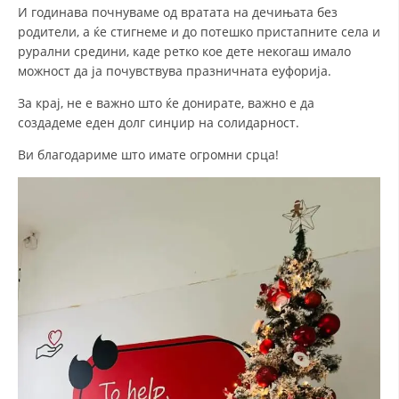
И годинава почнуваме од вратата на дечињата без
ДИСЕМИНАЦИЈА
родители, а ќе стигнеме и до потешко пристапните села и
рурални средини, каде ретко кое дете некогаш имало
MЕЃУНАРОДНО ХУМАНИТАРНО ПРАВО
можност да ја почувствува празничната еуфорија.
ПРОМОЦИЈА НА ХУМАНИ ВРЕДНОСТИ
За крај, не е важно што ќе донирате, важно е да
создадеме еден долг синџир на солидарност.
УПОТРЕБА И ЗАШТИТА НА АМБЛЕМОТ
Ви благодариме што имате огромни срца!
СОЦИЈАЛНО ХУМАНИТАРНА ДЕЈНОСТ
КАКО ДА ДОНИРАТЕ
ПОДГОТВЕНОСТ И ДЕЈСТВО ПРИ КАТАСТРОФИ
ТИМОВИ НА ООЦК
СПАСИТЕЛНА СТАНИЦА ВОДНО
ПРОЕКТИ – ПОДГОТВЕНОСТ И ДЕЈСТВУВАЊЕ ПРИ КАТАСТРОФИ
ОДНОСИ СО ЈАВНОСТ
ИСТРАЖУВАЊЕ НА ЈАВНО МИСЛЕЊЕ