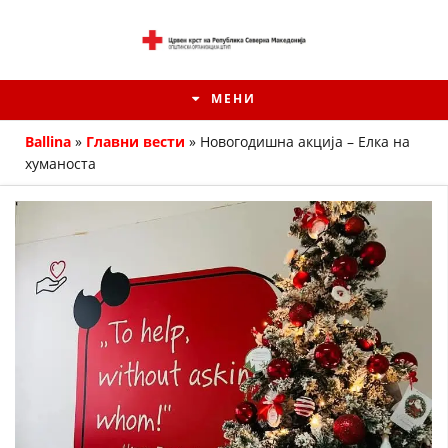
МЕНИ
Ballina
»
Главни вести
»
Новогодишна акција – Елка на
хуманоста
ИСТОРИЈАТ НА ЦКРМ
ИСТОРИЈАТ НА ДВИЖЕЊЕТО