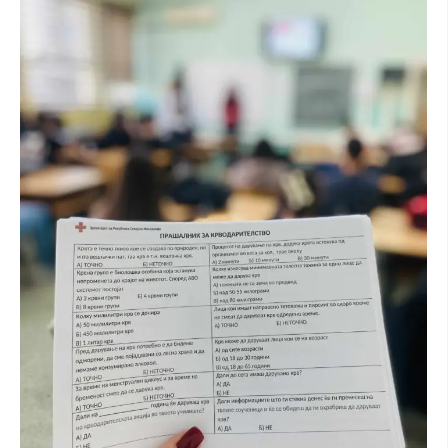
МЕЃУНАРОДНА СОРАБОТКА
ДОГОВОРИ
ЗНАЧЕЊЕ НА СЛУЖБАТА ЗА БАРАЊЕ
ФОРМУЛАРИ ЗА БАРАЊА
ЗДРАВСТВЕНО ПРЕВЕНТИВНА ДЕЈНОСТ
ПРВА ПОМОШ
КРВОДАРИТЕЛСТВО
ИНФОРМАЦИИ ЗА БОЛЕСТИ
МЕНАЏМЕНТ НА ВОЛОНТЕРИ
ЗА НАС