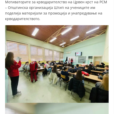
Мотиваторите за крводарителство на Црвен крст на РСМ
– Општинска организација Штип на учениците им
ДИСЕМИНАЦИЈА
поделија материјали за промоција и унапредување на
MЕЃУНАРОДНО ХУМАНИТАРНО ПРАВО
крводарителството.
ПРОМОЦИЈА НА ХУМАНИ ВРЕДНОСТИ
УПОТРЕБА И ЗАШТИТА НА АМБЛЕМОТ
СОЦИЈАЛНО ХУМАНИТАРНА ДЕЈНОСТ
КАКО ДА ДОНИРАТЕ
ПОДГОТВЕНОСТ И ДЕЈСТВО ПРИ КАТАСТРОФИ
ТИМОВИ НА ООЦК
СПАСИТЕЛНА СТАНИЦА ВОДНО
ПРОЕКТИ – ПОДГОТВЕНОСТ И ДЕЈСТВУВАЊЕ ПРИ КАТАСТРОФИ
ОДНОСИ СО ЈАВНОСТ
ИСТРАЖУВАЊЕ НА ЈАВНО МИСЛЕЊЕ