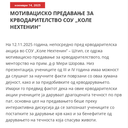
СТРУКТУРА НА ОРГАНИЗАЦИЈАТА
ноември 14, 2025
МОТИВАЦИСКО ПРЕДАВАЊЕ ЗА
КОНТАКТ ИНФОРМАЦИИ
КРВОДАРИТЕЛСТВО СОУ „КОЛЕ
ЧЛЕНСТВО ВО ПРОФЕСИОНАЛНИ ТЕЛА
НЕХТЕНИН“
На 12.11.2025 година, непосредно пред крводарителска
ЗАКОН ЗА ЦКРМ
акција во СОУ ,,Коле Нехтенин’’ – Штип, се одржа
мотивациско предавање за крводарителството, под
СТАТУТ НА ЦКРМ
менторство на прим. д-р Мери Шорова. Низ
презентација, учениците од III и IV година имаа можност
да слушнат за научните факти поврзани со оваа хумана
дејност, како и за придобивките од крводарувањето.
Имајки го предвид фактот дека на овие крводарителски
ОРГАНИЗАЦИЈА И РАЗВОЈ
акции учениците ја даруваат драгоцената течност по прв
пат, основна цел на предавањето беше преку
РАКОВОДЕН ОДБОР
интерактивна дискусија да се запознаат учениците со
постапките за дарување крв како и за бенефитите од
СОБРАНИЕ
дарувањето на течноста која спасува животи.
СТРУКТУРА И ОРГАНИЗАЦИОНА ПОСТАВЕНОСТ