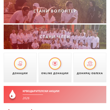
ДИСЕМИНАЦИЈА
СТАНИ ВОЛОНТЕР
MЕЃУНАРОДНО ХУМАНИТАРНО ПРАВО
ПРОМОЦИЈА НА ХУМАНИ ВРЕДНОСТИ
УПОТРЕБА И ЗАШТИТА НА АМБЛЕМОТ
СТАНИ ЧЛЕН
СОЦИЈАЛНО ХУМАНИТАРНА ДЕЈНОСТ
КАКО ДА ДОНИРАТЕ
ПОДГОТВЕНОСТ И ДЕЈСТВО ПРИ КАТАСТРОФИ
ТИМОВИ НА ООЦК
ДОНАЦИИ
ONLINE ДОНАЦИИ
ДОНИРАЈ ОБЛЕКА
СПАСИТЕЛНА СТАНИЦА ВОДНО
ПРОЕКТИ – ПОДГОТВЕНОСТ И ДЕЈСТВУВАЊЕ ПРИ КАТАСТРОФИ
КРВОДАРИТЕЛСКИ АКЦИИ
2026
ОДНОСИ СО ЈАВНОСТ
ИСТРАЖУВАЊЕ НА ЈАВНО МИСЛЕЊЕ