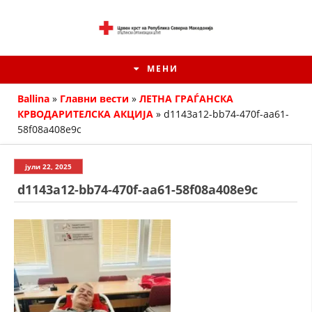
МЕНИ
Ballina
»
Главни вести
»
ЛЕТНА ГРАЃАНСКА
КРВОДАРИТЕЛСКА АКЦИЈА
»
d1143a12-bb74-470f-aa61-
58f08a408e9c
јули 22, 2025
d1143a12-bb74-470f-aa61-58f08a408e9c
ИСТОРИЈАТ НА ЦКРМ
ИСТОРИЈАТ НА ДВИЖЕЊЕТО