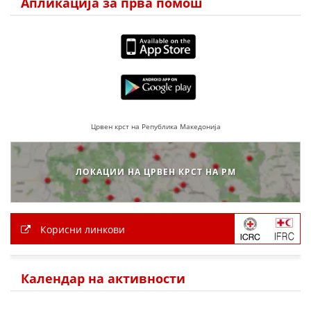
Апликација за прва помош
МЕЃУНАРОДНА СОРАБОТКА
ДОГОВОРИ
ЗНАЧЕЊЕ НА СЛУЖБАТА ЗА БАРАЊЕ
ФОРМУЛАРИ ЗА БАРАЊА
Црвен крст на Република Македонија
ЗДРАВСТВЕНО ПРЕВЕНТИВНА ДЕЈНОСТ
ПРВА ПОМОШ
ЛОКАЦИИ НА ЦРВЕН КРСТ НА РМ
КРВОДАРИТЕЛСТВО
ИНФОРМАЦИИ ЗА БОЛЕСТИ
Корисни линкови
МЕНАЏМЕНТ НА ВОЛОНТЕРИ
Календар на активности
ЗА НАС