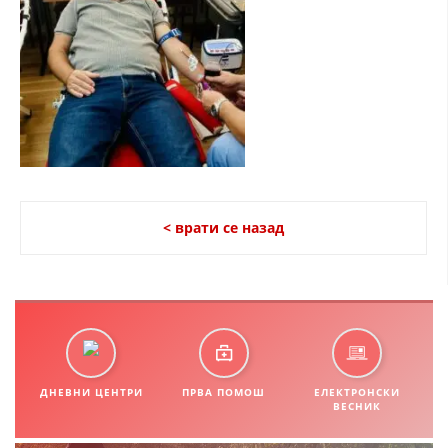
СТРУКТУРА НА ОРГАНИЗАЦИЈАТА
КОНТАКТ ИНФОРМАЦИИ
ЧЛЕНСТВО ВО ПРОФЕСИОНАЛНИ ТЕЛА
ЗАКОН ЗА ЦКРМ
СТАТУТ НА ЦКРМ
< врати се назад
ОРГАНИЗАЦИЈА И РАЗВОЈ
РАКОВОДЕН ОДБОР
ДНЕВНИ ЦЕНТРИ
ПРВА ПОМОШ
ЕЛЕКТРОНСКИ
СОБРАНИЕ
ВЕСНИК
СТРУКТУРА И ОРГАНИЗАЦИОНА ПОСТАВЕНОСТ