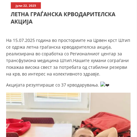
СТРУКТУРА НА ОРГАНИЗАЦИЈАТА
јули 22, 2025
ЛЕТНА ГРАЃАНСКА КРВОДАРИТЕЛСКА
КОНТАКТ ИНФОРМАЦИИ
АКЦИЈА
ЧЛЕНСТВО ВО ПРОФЕСИОНАЛНИ ТЕЛА
На 15.07.2025 година во просториите на Црвен крст Штип
се одржа летна граѓанска крводарителска акција,
ЗАКОН ЗА ЦКРМ
реализирана во соработка со Регионалниот центар за
трансфузиона
медицина Штип.Нашите хумани сограѓани
СТАТУТ НА ЦКРМ
покажаа висока свест за потребата од стабилни резерви
на крв, во интерес на колективното здравје.
Акцијата резултираше со 37 крводарувања.
ОРГАНИЗАЦИЈА И РАЗВОЈ
РАКОВОДЕН ОДБОР
СОБРАНИЕ
СТРУКТУРА И ОРГАНИЗАЦИОНА ПОСТАВЕНОСТ