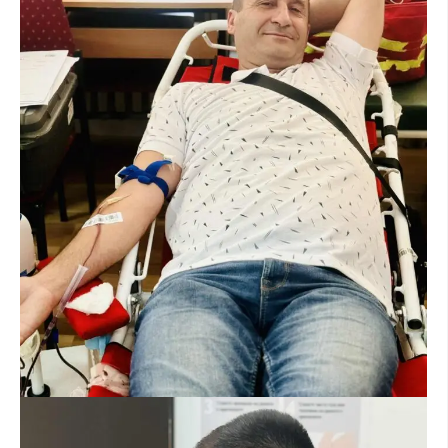
ДИСЕМИНАЦИЈА
MЕЃУНАРОДНО ХУМАНИТАРНО ПРАВО
ПРОМОЦИЈА НА ХУМАНИ ВРЕДНОСТИ
УПОТРЕБА И ЗАШТИТА НА АМБЛЕМОТ
СОЦИЈАЛНО ХУМАНИТАРНА ДЕЈНОСТ
КАКО ДА ДОНИРАТЕ
ПОДГОТВЕНОСТ И ДЕЈСТВО ПРИ КАТАСТРОФИ
ТИМОВИ НА ООЦК
СПАСИТЕЛНА СТАНИЦА ВОДНО
ПРОЕКТИ – ПОДГОТВЕНОСТ И ДЕЈСТВУВАЊЕ ПРИ КАТАСТРОФИ
ОДНОСИ СО ЈАВНОСТ
ИСТРАЖУВАЊЕ НА ЈАВНО МИСЛЕЊЕ