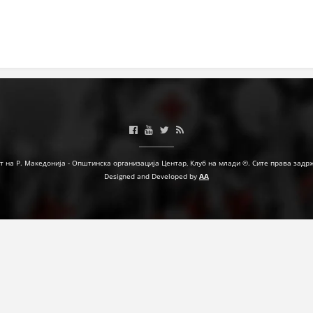
МЕЃУНАРОДНА СОРАБОТКА
ДОГОВОРИ
ЗНАЧЕЊЕ НА СЛУЖБАТА ЗА БАРАЊЕ
ФОРМУЛАРИ ЗА БАРАЊА
ЗДРАВСТВЕНО ПРЕВЕНТИВНА ДЕЈНОСТ
ПРВА ПОМОШ
т на Р. Македонија - Општинска организација Центар, Клуб на млади ©. Сите права задр
Designed and Developed by
AA
КРВОДАРИТЕЛСТВО
ИНФОРМАЦИИ ЗА БОЛЕСТИ
МЕНАЏМЕНТ НА ВОЛОНТЕРИ
ЗА НАС