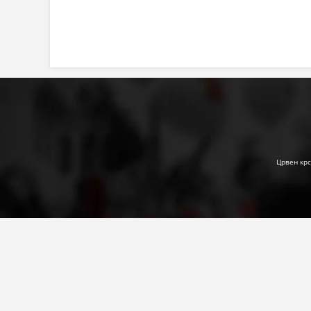
Црвен крс