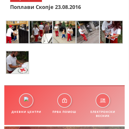
СТРУКТУРА НА ОРГАНИЗАЦИЈАТА
Поплави Скопје 23.08.2016
КОНТАКТ ИНФОРМАЦИИ
ЧЛЕНСТВО ВО ПРОФЕСИОНАЛНИ ТЕЛА
ЗАКОН ЗА ЦКРМ
СТАТУТ НА ЦКРМ
ОРГАНИЗАЦИЈА И РАЗВОЈ
РАКОВОДЕН ОДБОР
ДНЕВНИ ЦЕНТРИ
ПРВА ПОМОШ
ЕЛЕКТРОНСКИ
СОБРАНИЕ
ВЕСНИК
СТРУКТУРА И ОРГАНИЗАЦИОНА ПОСТАВЕНОСТ