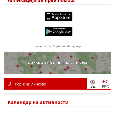
Апликација за прва помош
МЕЃУНАРОДНА СОРАБОТКА
ДОГОВОРИ
ЗНАЧЕЊЕ НА СЛУЖБАТА ЗА БАРАЊЕ
ФОРМУЛАРИ ЗА БАРАЊА
Црвен крст на Република Македонија
ЗДРАВСТВЕНО ПРЕВЕНТИВНА ДЕЈНОСТ
ПРВА ПОМОШ
ЛОКАЦИИ НА ЦРВЕН КРСТ НА РМ
КРВОДАРИТЕЛСТВО
ИНФОРМАЦИИ ЗА БОЛЕСТИ
Корисни линкови
МЕНАЏМЕНТ НА ВОЛОНТЕРИ
Календар на активности
ЗА НАС