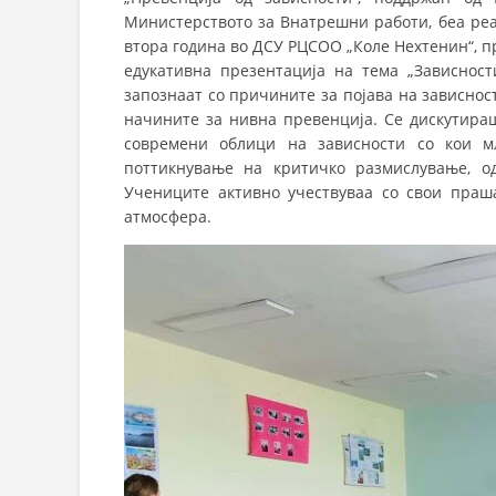
Министерството за Внатрешни работи, беа ре
втора година во ДСУ РЦСОО „Коле Нехтенин“, п
едукативна презентација на тема „Зависност
запознаат со причините за појава на зависност
начините за нивна превенција. Се дискутираше
современи облици на зависности со кои мл
поттикнување на критичко размислување, о
Учениците активно учествуваа со свои праш
атмосфера.