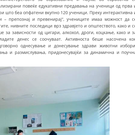
ализирани повеќе едукативни предавања на ученици од прва 
ДИСЕМИНАЦИЈА
ри што беа опфатени вкупно 120 ученици. Преку интерактивна 
и – препознај и превенирај“, учениците имаа можност да с
MЕЃУНАРОДНО ХУМАНИТАРНО ПРАВО
ите, нивните последици врз здравјето и општеството, како и с
ПРОМОЦИЈА НА ХУМАНИ ВРЕДНОСТИ
 за зависности од цигари, алкохол, дроги, коцкање, како и з
адите денес се соочуваат. Активноста беше насочена ко
УПОТРЕБА И ЗАШТИТА НА АМБЛЕМОТ
дговорно однесување и донесување здрави животни избори
ања и размислувања, придонесувајќи за динамична и поучн
СОЦИЈАЛНО ХУМАНИТАРНА ДЕЈНОСТ
КАКО ДА ДОНИРАТЕ
ПОДГОТВЕНОСТ И ДЕЈСТВО ПРИ КАТАСТРОФИ
ТИМОВИ НА ООЦК
СПАСИТЕЛНА СТАНИЦА ВОДНО
ПРОЕКТИ – ПОДГОТВЕНОСТ И ДЕЈСТВУВАЊЕ ПРИ КАТАСТРОФИ
ОДНОСИ СО ЈАВНОСТ
ИСТРАЖУВАЊЕ НА ЈАВНО МИСЛЕЊЕ