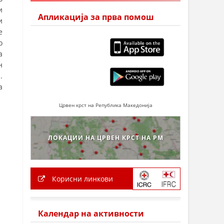
и
Апликација за прва помош
и
е
о
а
н
.
а
Црвен крст на Република Македонија
ЛОКАЦИИ НА ЦРВЕН КРСТ НА РМ
Корисни линкови
Календар на активности