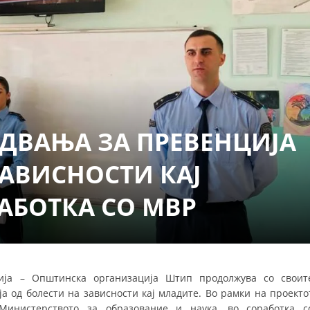
СТРУКТУРА НА ОРГАНИЗАЦИЈАТА
КОНТАКТ ИНФОРМАЦИИ
ЧЛЕНСТВО ВО ПРОФЕСИОНАЛНИ ТЕЛА
ЗАКОН ЗА ЦКРМ
ДВАЊА ЗА ПРЕВЕНЦИЈА
СТАТУТ НА ЦКРМ
ЗАВИСНОСТИ КАЈ
АБОТКА СО МВР
ОРГАНИЗАЦИЈА И РАЗВОЈ
РАКОВОДЕН ОДБОР
ија – Општинска организација Штип продолжува со своит
СОБРАНИЕ
а од болести на зависности кај младите. Во рамки на проекто
СТРУКТУРА И ОРГАНИЗАЦИОНА ПОСТАВЕНОСТ
Министерството за образование и наука, во соработка с