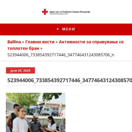
МЕНИ
Ballina
»
Главни вести
»
Активности за справување со
топлотен бран
»
523944006_733854392717446_347746431243085706_n
јули 25, 2025
523944006_733854392717446_3477464312430857
ИСТОРИЈАТ НА ЦКРМ
ИСТОРИЈАТ НА ДВИЖЕЊЕТО