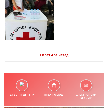
СТРУКТУРА НА ОРГАНИЗАЦИЈАТА
КОНТАКТ ИНФОРМАЦИИ
ЧЛЕНСТВО ВО ПРОФЕСИОНАЛНИ ТЕЛА
ЗАКОН ЗА ЦКРМ
СТАТУТ НА ЦКРМ
< врати се назад
ОРГАНИЗАЦИЈА И РАЗВОЈ
РАКОВОДЕН ОДБОР
ДНЕВНИ ЦЕНТРИ
ПРВА ПОМОШ
ЕЛЕКТРОНСКИ
СОБРАНИЕ
ВЕСНИК
СТРУКТУРА И ОРГАНИЗАЦИОНА ПОСТАВЕНОСТ