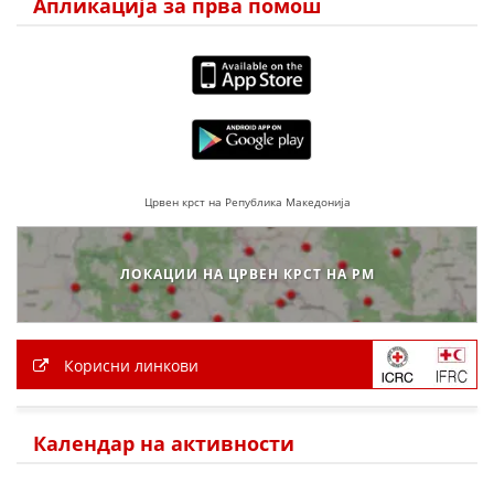
Апликација за прва помош
МЕЃУНАРОДНА СОРАБОТКА
ДОГОВОРИ
ЗНАЧЕЊЕ НА СЛУЖБАТА ЗА БАРАЊЕ
ФОРМУЛАРИ ЗА БАРАЊА
Црвен крст на Република Македонија
ЗДРАВСТВЕНО ПРЕВЕНТИВНА ДЕЈНОСТ
ПРВА ПОМОШ
ЛОКАЦИИ НА ЦРВЕН КРСТ НА РМ
КРВОДАРИТЕЛСТВО
ИНФОРМАЦИИ ЗА БОЛЕСТИ
Корисни линкови
МЕНАЏМЕНТ НА ВОЛОНТЕРИ
Календар на активности
ЗА НАС