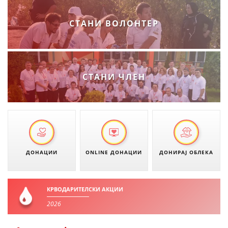
ДИСЕМИНАЦИЈА
СТАНИ ВОЛОНТЕР
MЕЃУНАРОДНО ХУМАНИТАРНО ПРАВО
ПРОМОЦИЈА НА ХУМАНИ ВРЕДНОСТИ
УПОТРЕБА И ЗАШТИТА НА АМБЛЕМОТ
СТАНИ ЧЛЕН
СОЦИЈАЛНО ХУМАНИТАРНА ДЕЈНОСТ
КАКО ДА ДОНИРАТЕ
ПОДГОТВЕНОСТ И ДЕЈСТВО ПРИ КАТАСТРОФИ
ТИМОВИ НА ООЦК
ДОНАЦИИ
ONLINE ДОНАЦИИ
ДОНИРАЈ ОБЛЕКА
СПАСИТЕЛНА СТАНИЦА ВОДНО
ПРОЕКТИ – ПОДГОТВЕНОСТ И ДЕЈСТВУВАЊЕ ПРИ КАТАСТРОФИ
КРВОДАРИТЕЛСКИ АКЦИИ
2026
ОДНОСИ СО ЈАВНОСТ
ИСТРАЖУВАЊЕ НА ЈАВНО МИСЛЕЊЕ