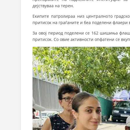
дејствуваа на терен.
Екипите патролираа низ централното градско 
притисок на граѓаните и беа поделени флаери 
За овој период поделени се 162 шишиња флаши
притисок. Со овие активности опфатени се вкуп