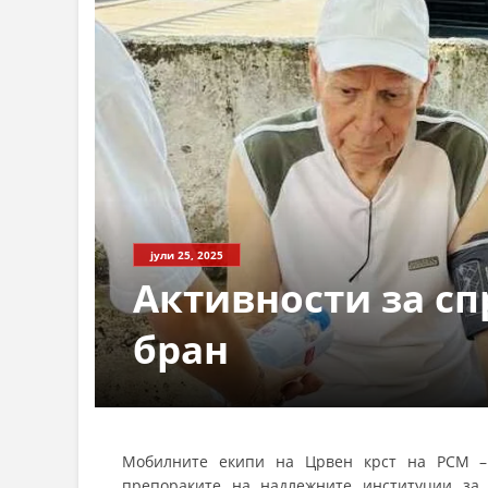
јули 25, 2025
Активности за сп
бран
Мобилните екипи на Црвен крст на РСМ – 
препораките на надлежните институции за