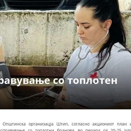
СТРУКТУРА НА ОРГАНИЗАЦИЈАТА
КОНТАКТ ИНФОРМАЦИИ
ЧЛЕНСТВО ВО ПРОФЕСИОНАЛНИ ТЕЛА
ЗАКОН ЗА ЦКРМ
СТАТУТ НА ЦКРМ
равување со топлотен
ОРГАНИЗАЦИЈА И РАЗВОЈ
РАКОВОДЕН ОДБОР
СОБРАНИЕ
Општинска организацја Штип, согласно акциониот план 
СТРУКТУРА И ОРГАНИЗАЦИОНА ПОСТАВЕНОСТ
 справување со топлотни бранови, во
период од 20-25 јул