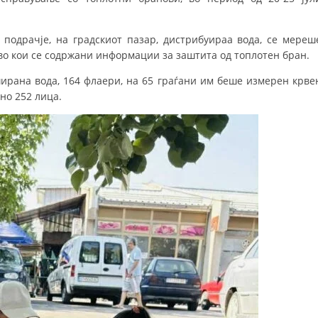
ДИСЕМИНАЦИЈА
подрачје, на градскиот пазар, дистрибуираа вода, се мереш
MЕЃУНАРОДНО ХУМАНИТАРНО ПРАВО
во кои се содржани информации за заштита од топлотен бран.
ПРОМОЦИЈА НА ХУМАНИ ВРЕДНОСТИ
рана вода, 164 флаери, на 65 граѓани им беше измерен крве
но 252 лица.
УПОТРЕБА И ЗАШТИТА НА АМБЛЕМОТ
СОЦИЈАЛНО ХУМАНИТАРНА ДЕЈНОСТ
КАКО ДА ДОНИРАТЕ
ПОДГОТВЕНОСТ И ДЕЈСТВО ПРИ КАТАСТРОФИ
ТИМОВИ НА ООЦК
СПАСИТЕЛНА СТАНИЦА ВОДНО
ПРОЕКТИ – ПОДГОТВЕНОСТ И ДЕЈСТВУВАЊЕ ПРИ КАТАСТРОФИ
ОДНОСИ СО ЈАВНОСТ
ИСТРАЖУВАЊЕ НА ЈАВНО МИСЛЕЊЕ