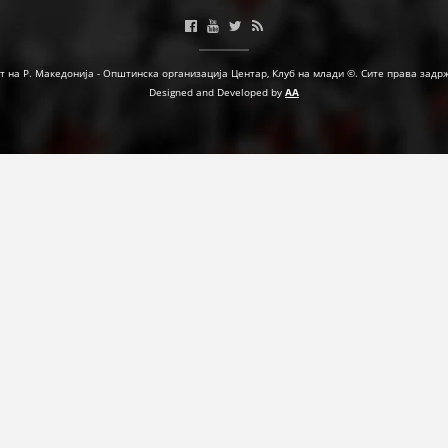
т на Р. Македонија - Општинска организација Центар, Клуб на млади ©. Сите права задр
Designed and Developed by
AA