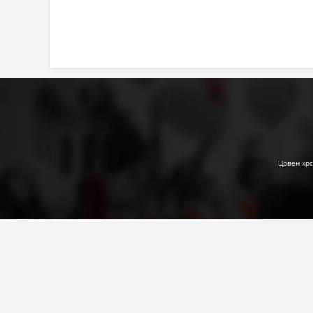
Црвен крс