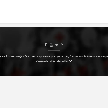
МЕЃУНАРОДНА СОРАБОТКА
ДОГОВОРИ
ЗНАЧЕЊЕ НА СЛУЖБАТА ЗА БАРАЊЕ
ФОРМУЛАРИ ЗА БАРАЊА
ЗДРАВСТВЕНО ПРЕВЕНТИВНА ДЕЈНОСТ
ПРВА ПОМОШ
т на Р. Македонија - Општинска организација Центар, Клуб на млади ©. Сите права задр
Designed and Developed by
AA
КРВОДАРИТЕЛСТВО
ИНФОРМАЦИИ ЗА БОЛЕСТИ
МЕНАЏМЕНТ НА ВОЛОНТЕРИ
ЗА НАС