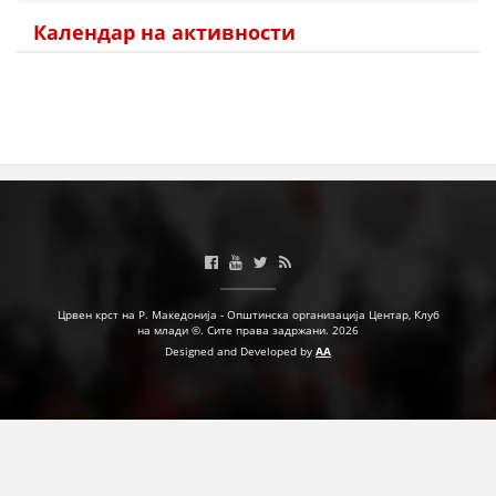
Календар на активности
МЕЃУНАРОДНА СОРАБОТКА
ДОГОВОРИ
ЗНАЧЕЊЕ НА СЛУЖБАТА ЗА БАРАЊЕ
ФОРМУЛАРИ ЗА БАРАЊА
ЗДРАВСТВЕНО ПРЕВЕНТИВНА ДЕЈНОСТ
ПРВА ПОМОШ
КРВОДАРИТЕЛСТВО
Црвен крст на Р. Македонија - Општинска организација Центар, Клуб
ИНФОРМАЦИИ ЗА БОЛЕСТИ
на млади ©. Сите права задржани. 2026
Designed and Developed by
AA
МЕНАЏМЕНТ НА ВОЛОНТЕРИ
ЗА НАС