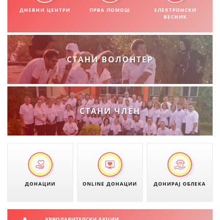
СТРУКТУРА НА ОРГАНИЗАЦИЈАТА
ДНЕВНИ ЦЕНТРИ
ПРВА ПОМОШ
ЕЛЕКТРОНСКИ
ВЕСНИК
КОНТАКТ ИНФОРМАЦИИ
ЧЛЕНСТВО ВО ПРОФЕСИОНАЛНИ ТЕЛА
СТАНИ ВОЛОНТЕР
ЗАКОН ЗА ЦКРМ
СТАТУТ НА ЦКРМ
СТАНИ ЧЛЕН
ОРГАНИЗАЦИЈА И РАЗВОЈ
РАКОВОДЕН ОДБОР
ДОНАЦИИ
ONLINE ДОНАЦИИ
ДОНИРАЈ ОБЛЕКА
СОБРАНИЕ
СТРУКТУРА И ОРГАНИЗАЦИОНА ПОСТАВЕНОСТ
КРВОДАРИТЕЛСКИ АКЦИИ