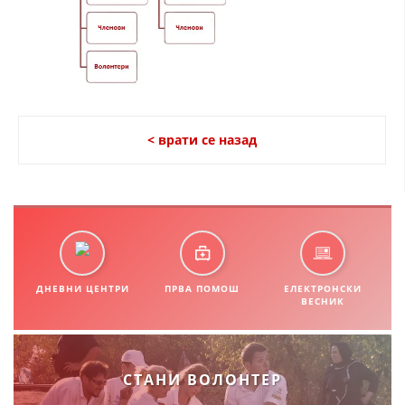
СТРУКТУРА НА ОРГАНИЗАЦИЈАТА
КОНТАКТ ИНФОРМАЦИИ
ЧЛЕНСТВО ВО ПРОФЕСИОНАЛНИ ТЕЛА
< врати се назад
ЗАКОН ЗА ЦКРМ
СТАТУТ НА ЦКРМ
ДНЕВНИ ЦЕНТРИ
ПРВА ПОМОШ
ЕЛЕКТРОНСКИ
ОРГАНИЗАЦИЈА И РАЗВОЈ
ВЕСНИК
РАКОВОДЕН ОДБОР
СОБРАНИЕ
СТАНИ ВОЛОНТЕР
СТРУКТУРА И ОРГАНИЗАЦИОНА ПОСТАВЕНОСТ