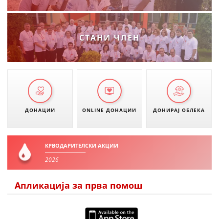
ДИСЕМИНАЦИЈА
MЕЃУНАРОДНО ХУМАНИТАРНО ПРАВО
СТАНИ ЧЛЕН
ПРОМОЦИЈА НА ХУМАНИ ВРЕДНОСТИ
УПОТРЕБА И ЗАШТИТА НА АМБЛЕМОТ
СОЦИЈАЛНО ХУМАНИТАРНА ДЕЈНОСТ
КАКО ДА ДОНИРАТЕ
ДОНАЦИИ
ONLINE ДОНАЦИИ
ДОНИРАЈ ОБЛЕКА
ПОДГОТВЕНОСТ И ДЕЈСТВО ПРИ КАТАСТРОФИ
ТИМОВИ НА ООЦК
КРВОДАРИТЕЛСКИ АКЦИИ
2026
СПАСИТЕЛНА СТАНИЦА ВОДНО
ПРОЕКТИ – ПОДГОТВЕНОСТ И ДЕЈСТВУВАЊЕ ПРИ КАТАСТРОФИ
Апликација за прва помош
ОДНОСИ СО ЈАВНОСТ
ИСТРАЖУВАЊЕ НА ЈАВНО МИСЛЕЊЕ