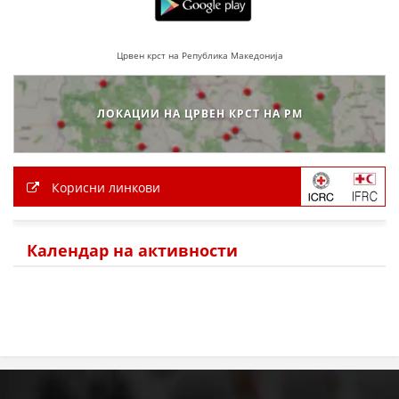
МЕЃУНАРОДНА СОРАБОТКА
Црвен крст на Република Македонија
ДОГОВОРИ
ЗНАЧЕЊЕ НА СЛУЖБАТА ЗА БАРАЊЕ
ЛОКАЦИИ НА ЦРВЕН КРСТ НА РМ
ФОРМУЛАРИ ЗА БАРАЊА
ЗДРАВСТВЕНО ПРЕВЕНТИВНА ДЕЈНОСТ
Корисни линкови
ПРВА ПОМОШ
КРВОДАРИТЕЛСТВО
Календар на активности
ИНФОРМАЦИИ ЗА БОЛЕСТИ
МЕНАЏМЕНТ НА ВОЛОНТЕРИ
ЗА НАС