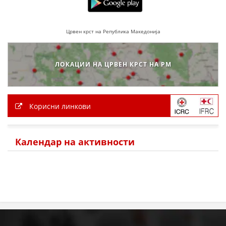
МЕЃУНАРОДНА СОРАБОТКА
Црвен крст на Република Македонија
ДОГОВОРИ
ЗНАЧЕЊЕ НА СЛУЖБАТА ЗА БАРАЊЕ
ЛОКАЦИИ НА ЦРВЕН КРСТ НА РМ
ФОРМУЛАРИ ЗА БАРАЊА
ЗДРАВСТВЕНО ПРЕВЕНТИВНА ДЕЈНОСТ
Корисни линкови
ПРВА ПОМОШ
КРВОДАРИТЕЛСТВО
Календар на активности
ИНФОРМАЦИИ ЗА БОЛЕСТИ
МЕНАЏМЕНТ НА ВОЛОНТЕРИ
ЗА НАС