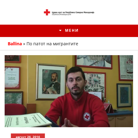
МЕНИ
Ballina
»
По патот на мигрантите
ИСТОРИЈАТ НА ЦКРМ
ИСТОРИЈАТ НА ДВИЖЕЊЕТО
август 26, 2016