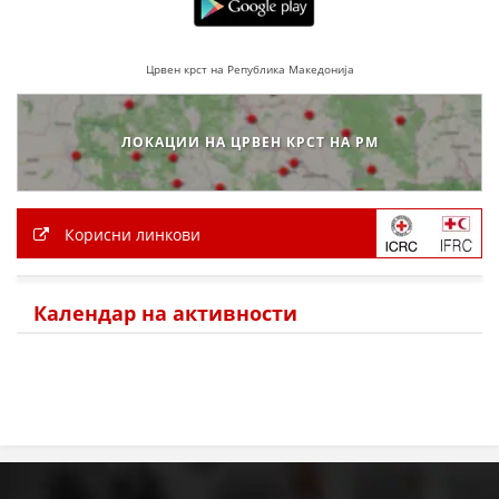
МЕЃУНАРОДНА СОРАБОТКА
Црвен крст на Република Македонија
ДОГОВОРИ
ЗНАЧЕЊЕ НА СЛУЖБАТА ЗА БАРАЊЕ
ЛОКАЦИИ НА ЦРВЕН КРСТ НА РМ
ФОРМУЛАРИ ЗА БАРАЊА
ЗДРАВСТВЕНО ПРЕВЕНТИВНА ДЕЈНОСТ
Корисни линкови
ПРВА ПОМОШ
КРВОДАРИТЕЛСТВО
Календар на активности
ИНФОРМАЦИИ ЗА БОЛЕСТИ
МЕНАЏМЕНТ НА ВОЛОНТЕРИ
ЗА НАС