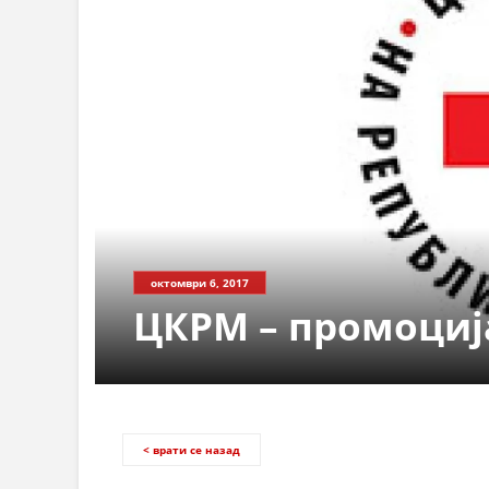
октомври 6, 2017
ЦКРМ – промоциј
< врати се назад