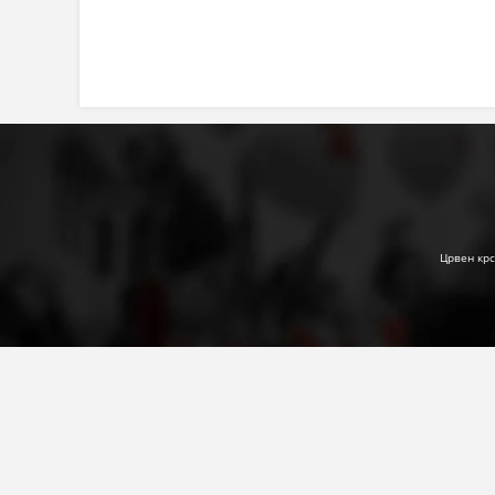
Црвен крс