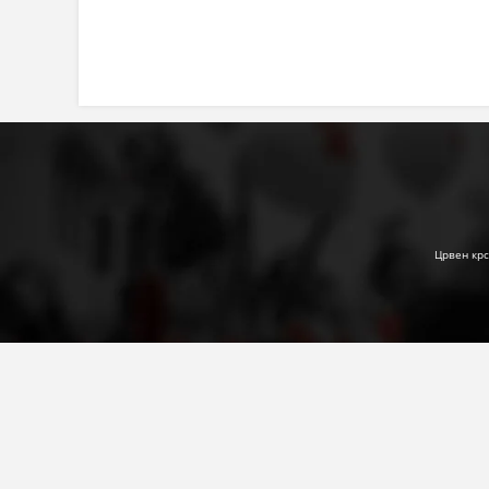
Црвен крс