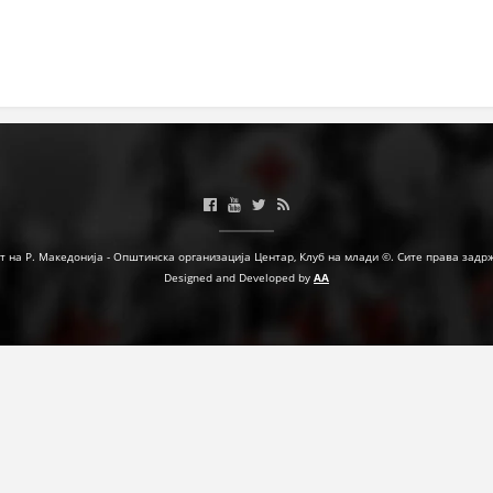
МЕЃУНАРОДНА СОРАБОТКА
ДОГОВОРИ
ЗНАЧЕЊЕ НА СЛУЖБАТА ЗА БАРАЊЕ
ФОРМУЛАРИ ЗА БАРАЊА
ЗДРАВСТВЕНО ПРЕВЕНТИВНА ДЕЈНОСТ
ПРВА ПОМОШ
т на Р. Македонија - Општинска организација Центар, Клуб на млади ©. Сите права задр
Designed and Developed by
AA
КРВОДАРИТЕЛСТВО
ИНФОРМАЦИИ ЗА БОЛЕСТИ
МЕНАЏМЕНТ НА ВОЛОНТЕРИ
ЗА НАС