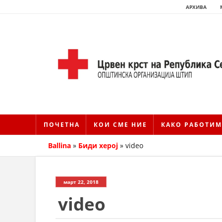
АРХИВА
ПОЧЕТНА
КОИ СМЕ НИЕ
КАКО РАБОТИМ
Ballina
»
Биди херој
»
video
март 22, 2018
video