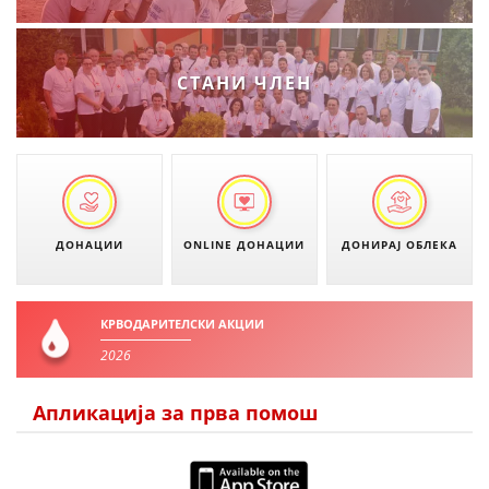
ДИСЕМИНАЦИЈА
MЕЃУНАРОДНО ХУМАНИТАРНО ПРАВО
СТАНИ ЧЛЕН
ПРОМОЦИЈА НА ХУМАНИ ВРЕДНОСТИ
УПОТРЕБА И ЗАШТИТА НА АМБЛЕМОТ
СОЦИЈАЛНО ХУМАНИТАРНА ДЕЈНОСТ
КАКО ДА ДОНИРАТЕ
ДОНАЦИИ
ONLINE ДОНАЦИИ
ДОНИРАЈ ОБЛЕКА
ПОДГОТВЕНОСТ И ДЕЈСТВО ПРИ КАТАСТРОФИ
ТИМОВИ НА ООЦК
КРВОДАРИТЕЛСКИ АКЦИИ
2026
СПАСИТЕЛНА СТАНИЦА ВОДНО
ПРОЕКТИ – ПОДГОТВЕНОСТ И ДЕЈСТВУВАЊЕ ПРИ КАТАСТРОФИ
Апликација за прва помош
ОДНОСИ СО ЈАВНОСТ
ИСТРАЖУВАЊЕ НА ЈАВНО МИСЛЕЊЕ