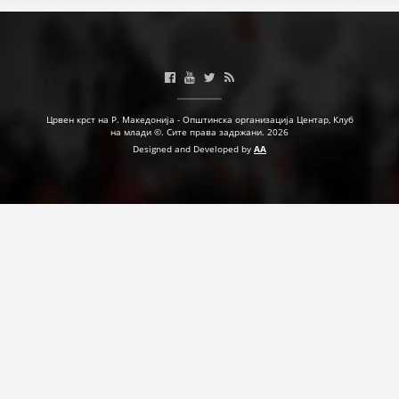
ДЕЈСТВУВАЊЕ
ПРИРАЧНИЦИ
Црвен крст на Р. Македонија - Општинска организација Центар, Клуб
на млади ©. Сите права задржани. 2026
Designed and Developed by
AA
СТРАТЕГИИ
ЕДУКАТИВНО ИНФОРМАТИВНИ МАТЕРИЈАЛИ
БРОШУРИ
ПОСТЕРИ
ПРЕЗЕНТАЦИИ