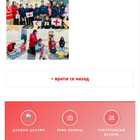
СТРУКТУРА НА ОРГАНИЗАЦИЈАТА
КОНТАКТ ИНФОРМАЦИИ
ЧЛЕНСТВО ВО ПРОФЕСИОНАЛНИ ТЕЛА
ЗАКОН ЗА ЦКРМ
СТАТУТ НА ЦКРМ
< врати се назад
ОРГАНИЗАЦИЈА И РАЗВОЈ
РАКОВОДЕН ОДБОР
СОБРАНИЕ
ДНЕВНИ ЦЕНТРИ
ПРВА ПОМОШ
ЕЛЕКТРОНСКИ
ВЕСНИК
СТРУКТУРА И ОРГАНИЗАЦИОНА ПОСТАВЕНОСТ