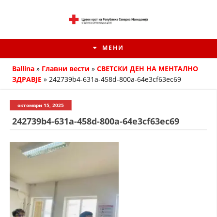
МЕНИ
Ballina
»
Главни вести
»
СВЕТСКИ ДЕН НА МЕНТАЛНО
ЗДРАВЈЕ
»
242739b4-631a-458d-800a-64e3cf63ec69
октомври 15, 2025
242739b4-631a-458d-800a-64e3cf63ec69
ИСТОРИЈАТ НА ЦКРМ
ИСТОРИЈАТ НА ДВИЖЕЊЕТО