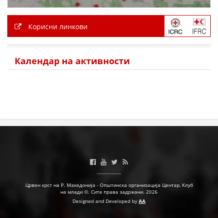
МЕЃУНАРОДНА СОРАБОТКА
Корисни линкови
ДОГОВОРИ
ЗНАЧЕЊЕ НА СЛУЖБАТА ЗА БАРАЊЕ
Календар на активности
ФОРМУЛАРИ ЗА БАРАЊА
ЗДРАВСТВЕНО ПРЕВЕНТИВНА ДЕЈНОСТ
ПРВА ПОМОШ
КРВОДАРИТЕЛСТВО
ИНФОРМАЦИИ ЗА БОЛЕСТИ
МЕНАЏМЕНТ НА ВОЛОНТЕРИ
Црвен крст на Р. Македонија - Општинска организација Центар, Клуб
на млади ©. Сите права задржани. 2026
Designed and Developed by
AA
ЗА НАС