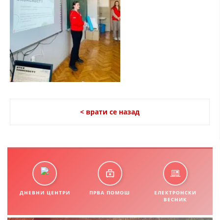
СТРУКТУРА НА ОРГАНИЗАЦИЈАТА
КОНТАКТ ИНФОРМАЦИИ
ЧЛЕНСТВО ВО ПРОФЕСИОНАЛНИ ТЕЛА
ЗАКОН ЗА ЦКРМ
СТАТУТ НА ЦКРМ
< врати се назад
ОРГАНИЗАЦИЈА И РАЗВОЈ
РАКОВОДЕН ОДБОР
ДНЕВНИ ЦЕНТРИ
ПРВА ПОМОШ
ЕЛЕКТРОНСКИ
СОБРАНИЕ
ВЕСНИК
СТРУКТУРА И ОРГАНИЗАЦИОНА ПОСТАВЕНОСТ