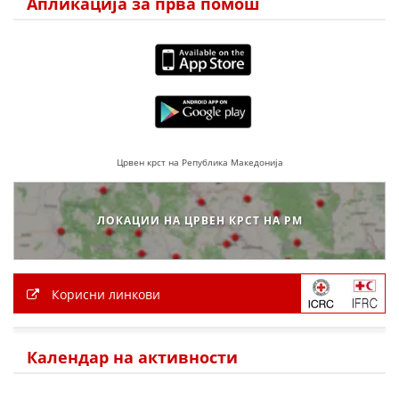
Апликација за прва помош
МЕЃУНАРОДНА СОРАБОТКА
ДОГОВОРИ
ЗНАЧЕЊЕ НА СЛУЖБАТА ЗА БАРАЊЕ
ФОРМУЛАРИ ЗА БАРАЊА
Црвен крст на Република Македонија
ЗДРАВСТВЕНО ПРЕВЕНТИВНА ДЕЈНОСТ
ПРВА ПОМОШ
ЛОКАЦИИ НА ЦРВЕН КРСТ НА РМ
КРВОДАРИТЕЛСТВО
ИНФОРМАЦИИ ЗА БОЛЕСТИ
Корисни линкови
МЕНАЏМЕНТ НА ВОЛОНТЕРИ
Календар на активности
ЗА НАС