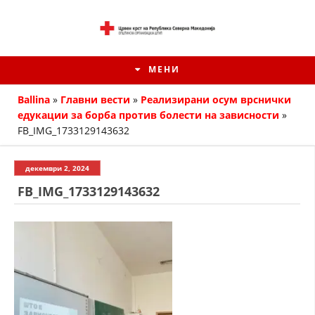
МЕНИ
Ballina
»
Главни вести
»
Реализирани осум врснички
едукации за борба против болести на зависности
»
FB_IMG_1733129143632
декември 2, 2024
FB_IMG_1733129143632
ИСТОРИЈАТ НА ЦКРМ
ИСТОРИЈАТ НА ДВИЖЕЊЕТО