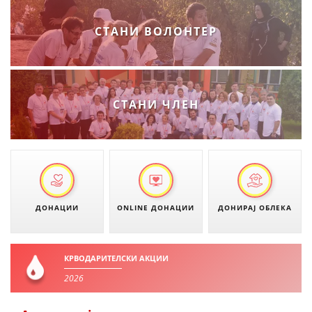
ДИСЕМИНАЦИЈА
СТАНИ ВОЛОНТЕР
MЕЃУНАРОДНО ХУМАНИТАРНО ПРАВО
ПРОМОЦИЈА НА ХУМАНИ ВРЕДНОСТИ
УПОТРЕБА И ЗАШТИТА НА АМБЛЕМОТ
СТАНИ ЧЛЕН
СОЦИЈАЛНО ХУМАНИТАРНА ДЕЈНОСТ
КАКО ДА ДОНИРАТЕ
ПОДГОТВЕНОСТ И ДЕЈСТВО ПРИ КАТАСТРОФИ
ТИМОВИ НА ООЦК
ДОНАЦИИ
ONLINE ДОНАЦИИ
ДОНИРАЈ ОБЛЕКА
СПАСИТЕЛНА СТАНИЦА ВОДНО
ПРОЕКТИ – ПОДГОТВЕНОСТ И ДЕЈСТВУВАЊЕ ПРИ КАТАСТРОФИ
КРВОДАРИТЕЛСКИ АКЦИИ
2026
ОДНОСИ СО ЈАВНОСТ
ИСТРАЖУВАЊЕ НА ЈАВНО МИСЛЕЊЕ