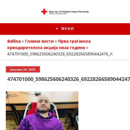
МЕНИ
Ballina
»
Главни вести
»
Прва граѓанска
крводарителска акција оваа година
»
474701000_598625606240326_692282665890442476_n
јануари 24, 2025
474701000_598625606240326_6922826658904424
ИСТОРИЈАТ НА ЦКРМ
ИСТОРИЈАТ НА ДВИЖЕЊЕТО