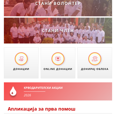
СТАНИ ВОЛОНТЕР
ДИСЕМИНАЦИЈА
MЕЃУНАРОДНО ХУМАНИТАРНО ПРАВО
ПРОМОЦИЈА НА ХУМАНИ ВРЕДНОСТИ
СТАНИ ЧЛЕН
УПОТРЕБА И ЗАШТИТА НА АМБЛЕМОТ
СОЦИЈАЛНО ХУМАНИТАРНА ДЕЈНОСТ
КАКО ДА ДОНИРАТЕ
ПОДГОТВЕНОСТ И ДЕЈСТВО ПРИ КАТАСТРОФИ
ДОНАЦИИ
ONLINE ДОНАЦИИ
ДОНИРАЈ ОБЛЕКА
ТИМОВИ НА ООЦК
СПАСИТЕЛНА СТАНИЦА ВОДНО
КРВОДАРИТЕЛСКИ АКЦИИ
ПРОЕКТИ – ПОДГОТВЕНОСТ И ДЕЈСТВУВАЊЕ ПРИ КАТАСТРОФИ
2026
ОДНОСИ СО ЈАВНОСТ
Апликација за прва помош
ИСТРАЖУВАЊЕ НА ЈАВНО МИСЛЕЊЕ