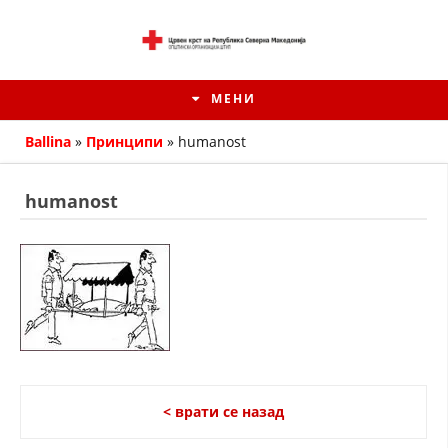
МЕНИ
Ballina
»
Принципи
»
humanost
humanost
ИСТОРИЈАТ НА ЦКРМ
< врати се назад
ИСТОРИЈАТ НА ДВИЖЕЊЕТО